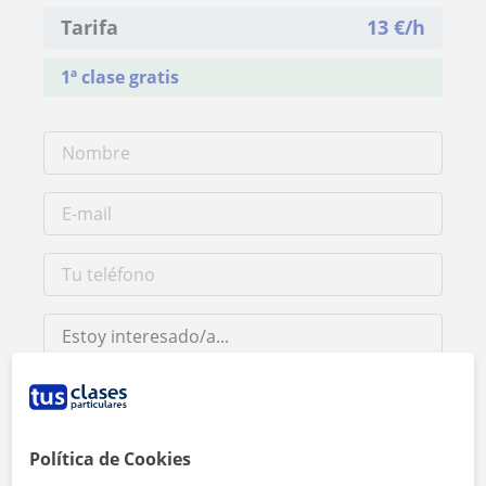
Tarifa
13
€/h
1ª clase gratis
Al hacer clic, aceptas nuestro
aviso legal
y de
privacidad
Política de Cookies