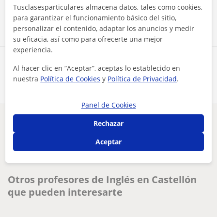
Tusclasesparticulares almacena datos, tales como cookies,
Contactar ahora
para garantizar el funcionamiento básico del sitio,
personalizar el contenido, adaptar los anuncios y medir
su eficacia, así como para ofrecerte una mejor
experiencia.
Comparte a este profesor
Al hacer clic en “Aceptar”, aceptas lo establecido en
nuestra
Política de Cookies
y
Política de Privacidad
.
Panel de Cookies
Rechazar
¿Hay algún error en este perfil?
Cuéntanos
Aceptar
Tus clases particulares
Inglés
Castellón
profesor de inglés a todos los niveles
Otros profesores de Inglés en Castellón
que pueden interesarte