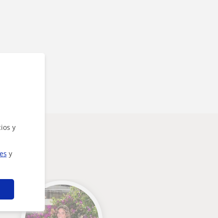
ios y
ies
y