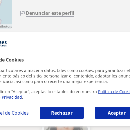
Denunciar este perfil
ributors
 de Cookies
particulares almacena datos, tales como cookies, para garantizar el
ento básico del sitio, personalizar el contenido, adaptar los anunc
eficacia, así como para ofrecerte una mejor experiencia.
n Oropesa del Mar que pueden interesarte
lic en “Aceptar”, aceptas lo establecido en nuestra
Política de Cook
e Privacidad
.
el de Cookies
Rechazar
Aceptar