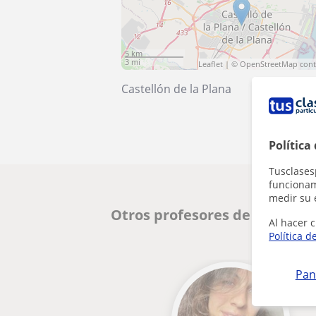
5 km
3 mi
Leaflet
| ©
OpenStreetMap
cont
Castellón de la Plana
Política
Tusclases
funcionami
medir su 
Otros profesores de Inglés e
Al hacer c
Política d
Pan