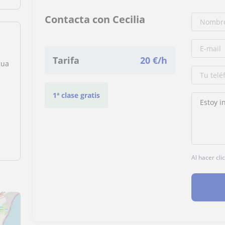
Contacta con Cecilia
Tarifa
20
€/h
gua
1ª clase gratis
Al hacer cli