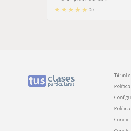
★
★
★
★
★
(5)
Términ
Polític
Configu
Polític
Condici
Condic