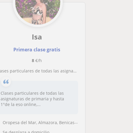
Isa
Primera clase gratis
8
€/h
es particulares de todas las asignaturas de primaria y hasta 3°de la eso online,en mi domicilio y a domicilio, experiencia con niños que sufren TDAH,problemas de concentración,falta de técnicas de estudio,etc,contacte y buscamos una solución
Clases particulares de todas las
asignaturas de primaria y hasta
1°de la eso online,...
Oropesa del Mar, Almazora, Benicasim, Cabanes (Castellón), Torreblanca...
Se desplaza a domicilio