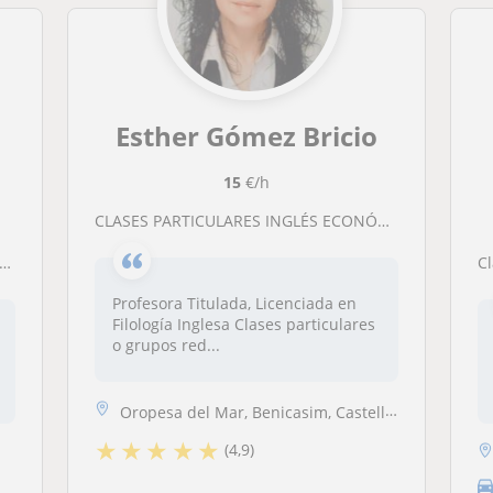
Esther Gómez Bricio
15
€/h
CLASES PARTICULARES INGLÉS ECONÓMICAS
Clas
Profesora Titulada, Licenciada en
Filología Inglesa Clases particulares
o grupos red...
Oropesa del Mar, Benicasim, Castellón de la Plana
★
★
★
★
★
(4,9)