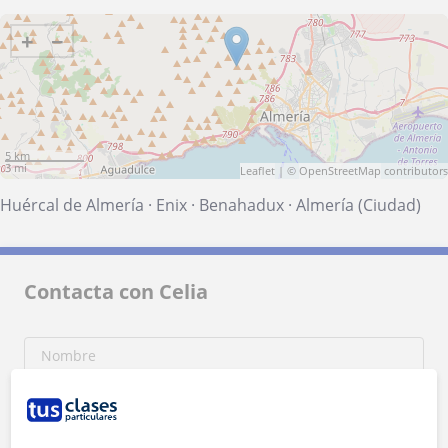
+
−
5 km
3 mi
Leaflet
| ©
OpenStreetMap
contributors
Huércal de Almería
·
Enix
·
Benahadux
·
Almería (Ciudad)
Contacta con Celia