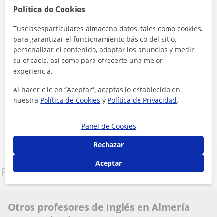
Política de Cookies
Tusclasesparticulares almacena datos, tales como cookies,
para garantizar el funcionamiento básico del sitio,
personalizar el contenido, adaptar los anuncios y medir
su eficacia, así como para ofrecerte una mejor
experiencia.
Al hacer clic, aceptas nuestro
aviso legal
y de
privacidad
Al hacer clic en “Aceptar”, aceptas lo establecido en
nuestra
Política de Cookies
y
Política de Privacidad
.
Contactar ahora
Panel de Cookies
Rechazar
Aceptar
Denunciar este perfil
Otros profesores de Inglés en Almería