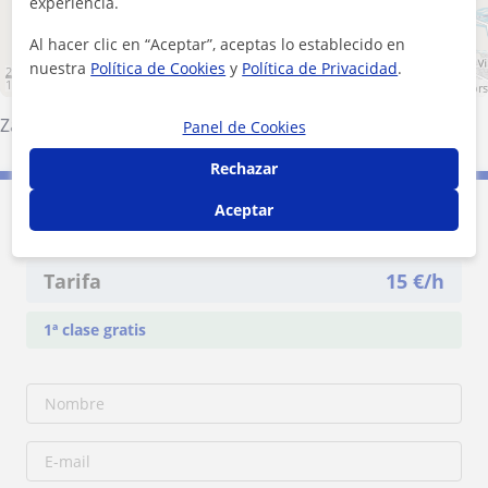
experiencia.
Al hacer clic en “Aceptar”, aceptas lo establecido en
nuestra
Política de Cookies
y
Política de Privacidad
.
2 km
1 mi
Leaflet
| ©
OpenStreetMap
contributors
Zamora (Ciudad)
·
Valcabado
·
Roales
Panel de Cookies
Rechazar
Aceptar
Contacta con César
Tarifa
15
€/h
1ª clase gratis