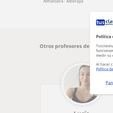
Almàssera
·
Alboraya
Política
Otros profesores de Primaria
Tusclases
funcionami
medir su 
Al hacer c
Política d
Pan