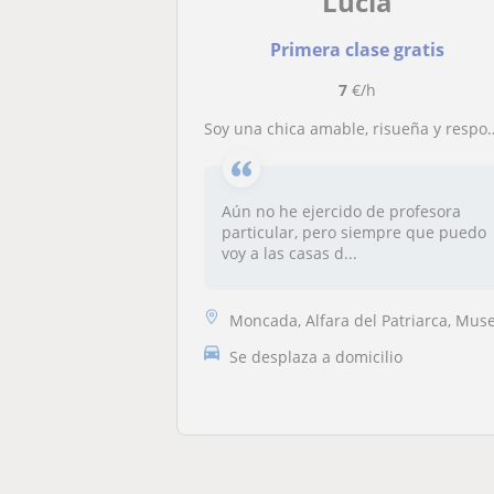
Lucía
Primera clase gratis
7
€/h
Soy una chica amable, risueña y responsable. A la que le encantan los niños y con una paciencia infinita para poder enseñarles.
Aún no he ejercido de profesora
particular, pero siempre que puedo
voy a las casas d...
Moncada, Alfara del Patriarca, Museros, Rocafor
Se desplaza a domicilio