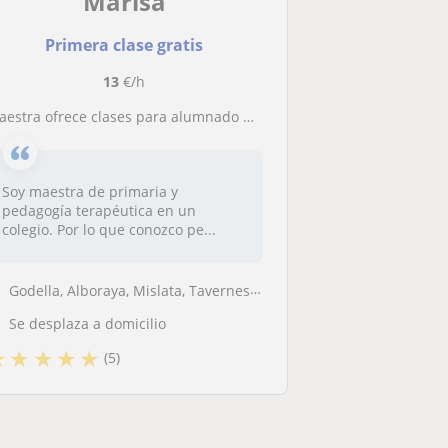
Marisa
Primera clase gratis
13
€/h
Maestra ofrece clases para alumnado de Primaria
Soy maestra de primaria y
pedagogía terapéutica en un
colegio. Por lo que conozco pe...
Godella, Alboraya, Mislata, Tavernes Blanques, Valencia Capital, Alfar...
Se desplaza a domicilio
★
★
★
★
★
(5)