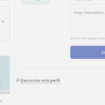
 la
Al hacer clic, aceptas nue
C
Denunciar este perfil
ributors
es
·