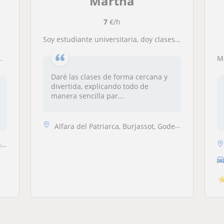
Martha
7
€/h
Soy estudiante universitaria, doy clases a niños de primaria y me adapto a su ritmo con paciencia y cariño
Daré las clases de forma cercana y
divertida, explicando todo de
manera sencilla par...
Alfara del Patriarca, Burjassot, Godella, Moncada, Rocafort, Valencia ...
t