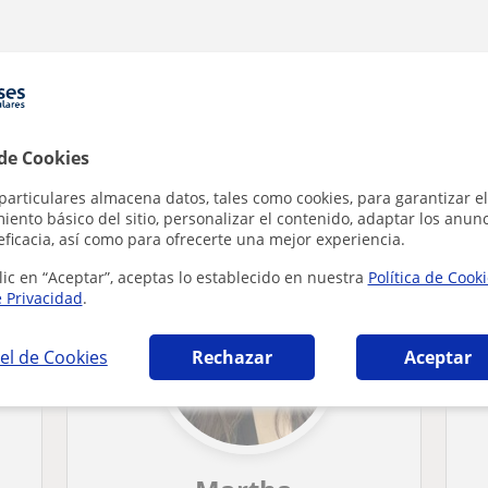
 de Cookies
 en Alfara del Patriarca que pueden interesa
particulares almacena datos, tales como cookies, para garantizar el
ento básico del sitio, personalizar el contenido, adaptar los anunc
eficacia, así como para ofrecerte una mejor experiencia.
lic en “Aceptar”, aceptas lo establecido en nuestra
Política de Cook
e Privacidad
.
el de Cookies
Rechazar
Aceptar