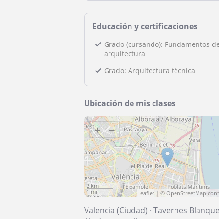
Educación y certificaciones
Grado (cursando): Fundamentos de
arquitectura
Grado: Arquitectura técnica
Ubicación de mis clases
+
−
2 km
1 mi
Leaflet
| ©
OpenStreetMap
cont
Valencia (Ciudad)
·
Tavernes Blanqu