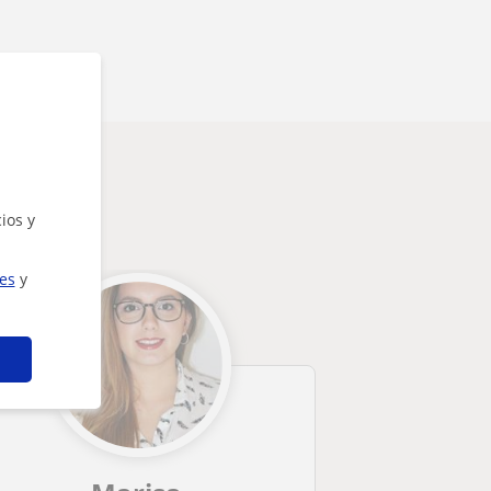
rte
ios y
ies
y