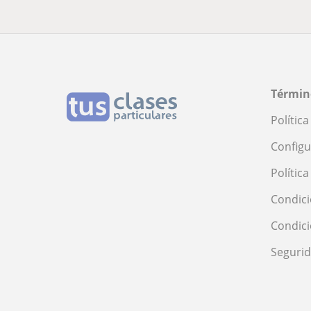
Términ
Polític
Configu
Polític
Condici
Condic
Seguri