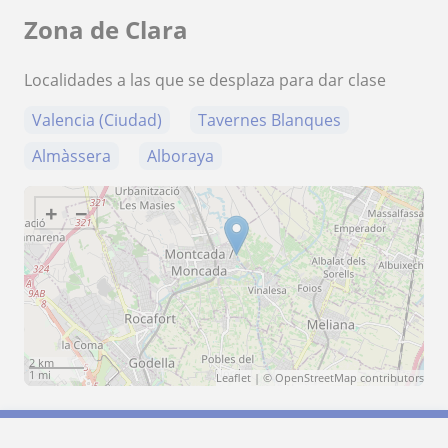
Zona de Clara
Localidades a las que se desplaza para dar clase
Valencia (Ciudad)
Tavernes Blanques
Almàssera
Alboraya
+
−
2 km
1 mi
Leaflet
| ©
OpenStreetMap
contributors