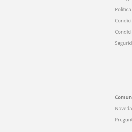
Polític
Condici
Condic
Seguri
Comun
Noveda
Pregunt