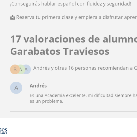
¡Conseguirás hablar español con fluidez y seguridad!
📩 Reserva tu primera clase y empieza a disfrutar ap
17 valoraciones de alumn
Garabatos Traviesos
Andrés y otras 16 personas recomiendan a 
B
A
A
Andrés
A
Es una Academia excelente, mi dificultad siempre ha
es un problema.
Angel
A
Profesionalidad, compromiso, dedicación y result