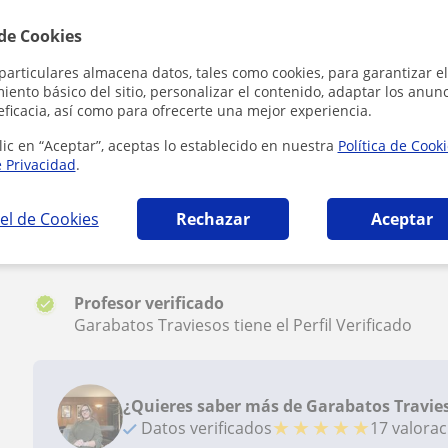
 de Cookies
Beatriz
B
particulares almacena datos, tales como cookies, para garantizar el
Clases muy amenas, magnífico método de enseñanza,
ento básico del sitio, personalizar el contenido, adaptar los anunc
profesional
eficacia, así como para ofrecerte una mejor experiencia.
lic en “Aceptar”, aceptas lo establecido en nuestra
Política de Cook
e Privacidad
.
Ver todas las valoraciones
el de Cookies
Rechazar
Aceptar
Reconocimientos
Profesor verificado
Garabatos Traviesos tiene el Perfil Verificado
¿Quieres saber más de Garabatos Travie
★
★
★
★
★
Datos verificados
17 valora