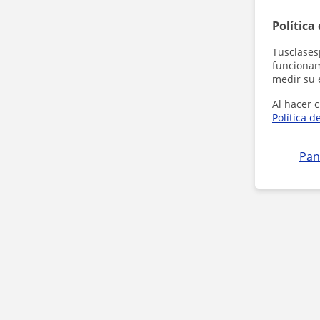
Política
Tusclases
funcionami
medir su 
Al hacer c
Política d
Pan