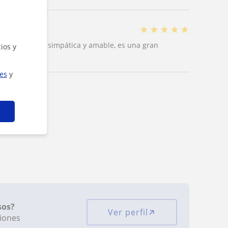
★
★
★
★
★
 ella es muy simpática y amable, es una gran
ios y
ies
y
sos?
Ver perfil
ciones