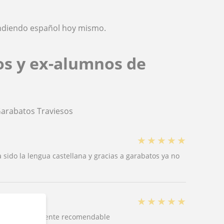
rendiendo español hoy mismo.
os y ex-alumnos de
Garabatos Traviesos
★
★
★
★
★
 sido la lengua castellana y gracias a garabatos ya no
★
★
★
★
★
ados completamente recomendable