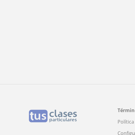
Términ
Polític
Configu