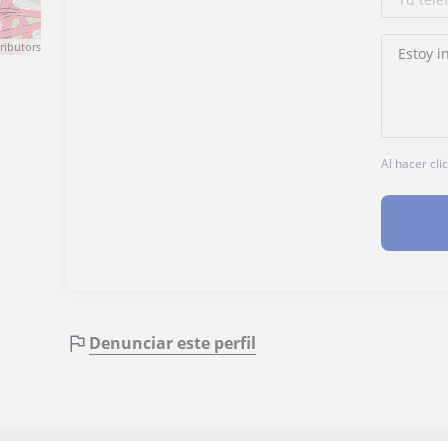
ributors
Al hacer cli
Denunciar este perfil