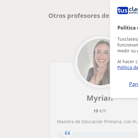
Otros profesores de Pedagog
Política
Tusclases
funcionami
medir su 
Al hacer c
Política d
Pan
Myrian
10
€/h
Maestra de Educación Primaria, con mención en Pedagogía Terapéutica.