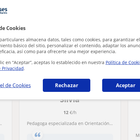
ía en Vélez-Málaga que pueden interesarte
 de Cookies
particulares almacena datos, tales como cookies, para garantizar el
ento básico del sitio, personalizar el contenido, adaptar los anunc
eficacia, así como para ofrecerte una mejor experiencia.
lic en “Aceptar”, aceptas lo establecido en nuestra
Política de Cook
e Privacidad
.
el de Cookies
Rechazar
Aceptar
Silvia
12
€/h
Pedagoga especializada en Orientación Educativa, psicopedagogía y necesidades educativas especiales.