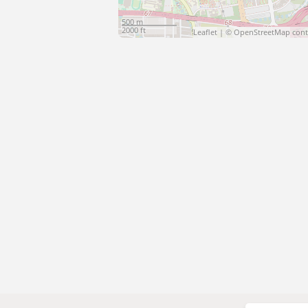
500 m
2000 ft
Leaflet
| ©
OpenStreetMap
cont