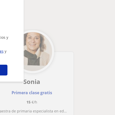
ios y
ies
y
Sonia
Primera clase gratis
15
€/h
Maestra de primaria especialista en educación especial. Infantil y primaria