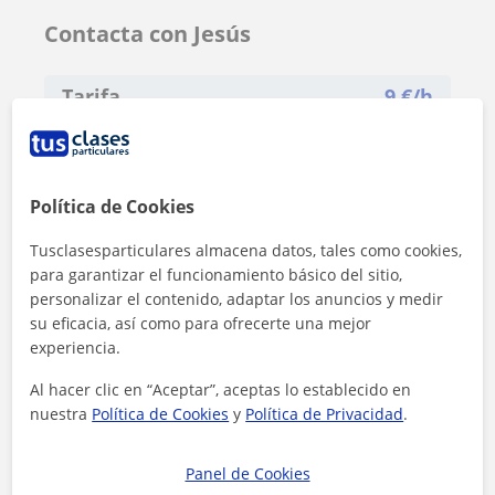
Contacta con Jesús
Tarifa
9
€/h
Política de Cookies
Tusclasesparticulares almacena datos, tales como cookies,
para garantizar el funcionamiento básico del sitio,
personalizar el contenido, adaptar los anuncios y medir
su eficacia, así como para ofrecerte una mejor
experiencia.
Al hacer clic en “Aceptar”, aceptas lo establecido en
nuestra
Política de Cookies
y
Política de Privacidad
.
Panel de Cookies
Al hacer clic, aceptas nuestro
aviso legal
y de
privacidad