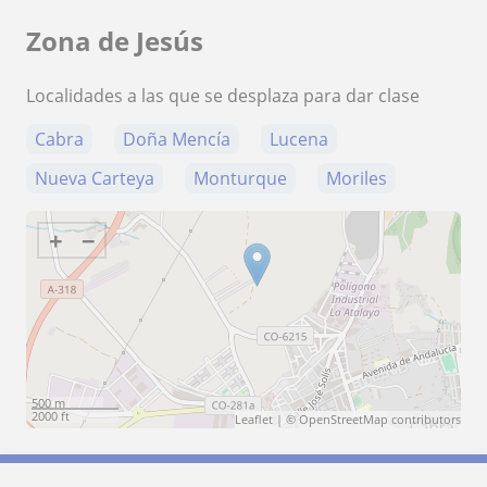
Zona de Jesús
Localidades a las que se desplaza para dar clase
Cabra
Doña Mencía
Lucena
Nueva Carteya
Monturque
Moriles
+
−
500 m
2000 ft
Leaflet
| ©
OpenStreetMap
contributors