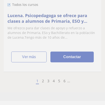
Todos los cursos
Lucena. Psicopedagoga se ofrece para
clases a alumnos de Primaria, ESO y
Bachillerato
Me ofrezco para dar clases de apoyo y refuerzo a
alumnos de Primaria, ESo y Bachillerato en la población
de Lucena.Tengo más de 10 años de...
ver más
Contactar
1
2
3
4
5
6
...