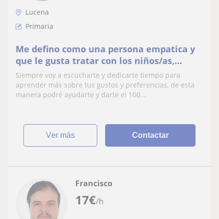
Lucena
Primaria
Me defino como una persona empatica y
que le gusta tratar con los niños/as,
sobretodo si es para ayudarles.
Siempre voy a escucharte y dedicarte tiempo para
aprender más sobre tus gustos y preferencias, de esta
manera podré ayudarte y darte el 100...
ver más
Contactar
Francisco
17
€
/h