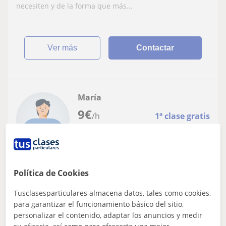
adapto a sus necesidades y soy paciente y
necesiten y de la forma que más...
amable
ver más
Contactar
María
9
€
/h
1ª clase gratis
Lucena
Matemáticas: Matemáticas básicas
Política de Cookies
Tusclasesparticulares almacena datos, tales como cookies,
Profesora con muchos años de
para garantizar el funcionamiento básico del sitio,
experiencia dando clases particulares.
personalizar el contenido, adaptar los anuncios y medir
Doy todas las materias de primaria y
Las clases se adaptan al nivel y a las necesidades de