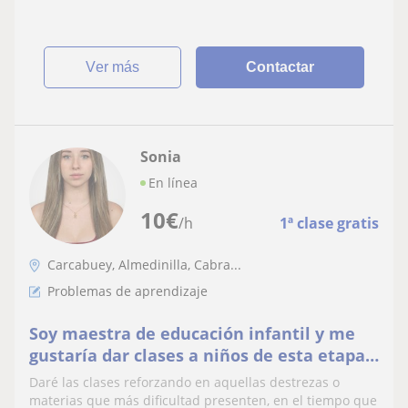
ver más
Contactar
Sonia
En línea
10
€
/h
1ª clase gratis
Carcabuey, Almedinilla, Cabra...
Problemas de aprendizaje
Soy maestra de educación infantil y me
gustaría dar clases a niños de esta etapa,
pero también podría dar en los primeros
Daré las clases reforzando en aquellas destrezas o
cursos de primaria. Tengo experiencia. Me
materias que más dificultad presenten, en el tiempo que