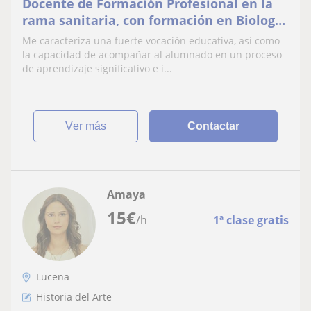
Docente de Formación Profesional en la
rama sanitaria, con formación en Biología
y experiencia en laboratorios de
Me caracteriza una fuerte vocación educativa, así como
investigación y
la capacidad de acompañar al alumnado en un proceso
de aprendizaje significativo e i...
ver más
Contactar
Amaya
15
€
/h
1ª clase gratis
Lucena
Historia del Arte