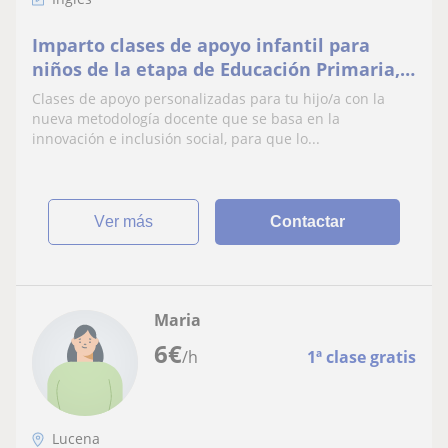
Imparto clases de apoyo infantil para
niños de la etapa de Educación Primaria,
en base a las necesidades del alumno
Clases de apoyo personalizadas para tu hijo/a con la
nueva metodología docente que se basa en la
innovación e inclusión social, para que lo...
ver más
Contactar
Maria
6
€
/h
1ª clase gratis
Lucena