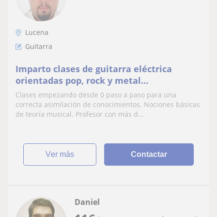
Lucena
Guitarra
Imparto clases de guitarra eléctrica
orientadas pop, rock y metal
principalmente.
Clases empezando desde 0 paso a paso para una
correcta asimilación de conocimientos. Nociones básicas
de teoría musical. Profesor con más d...
ver más
Contactar
Daniel