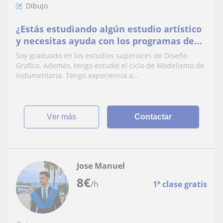
Dibujo
¿Estás estudiando algún estudio artístico
y necesitas ayuda con los programas de
Adobe (Illustrator, InDesign,
Soy graduado en los estudios superiores de Diseño
Photoshop...)? Aquí estoy yo.
Grafico. Además, tengo estudié el ciclo de Modelismo de
Indumentaria. Tengo experiencia a...
ver más
Contactar
Jose Manuel
8
€
/h
1ª clase gratis