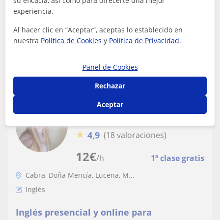
su eficacia, así como para ofrecerte una mejor
secundaria y Biología
cada alumno, con un enfoque práctico, dinámico y
experiencia.
personalizado. Imparto todas las asi...
Al hacer clic en “Aceptar”, aceptas lo establecido en
nuestra
Política de Cookies
y
Política de Privacidad
.
ver más
Contactar
Panel de Cookies
Rechazar
Aceptar
Elena
Profesor Verificado
★
4,9
(18 valoraciones)
12
€
/h
1ª clase gratis
Cabra, Doña Mencía, Lucena, M...
Inglés
Inglés presencial y online para