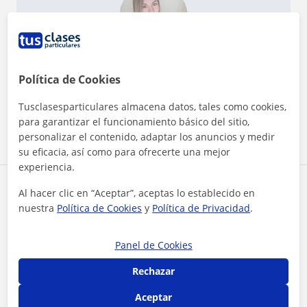
¿Quieres saber más de Elena?
Datos verificados
Política de Cookies
★
★
★
★
★
18 valoraciones
Tusclasesparticulares almacena datos, tales como cookies,
Ver perfil
para garantizar el funcionamiento básico del sitio,
personalizar el contenido, adaptar los anuncios y medir
su eficacia, así como para ofrecerte una mejor
experiencia.
Zona de Elena
Al hacer clic en “Aceptar”, aceptas lo establecido en
nuestra
Política de Cookies
y
Política de Privacidad
.
Localidades a las que se desplaza para dar clase
Panel de Cookies
Monturque
Lucena
Doña Mencía
Rechazar
Cabra
Aceptar