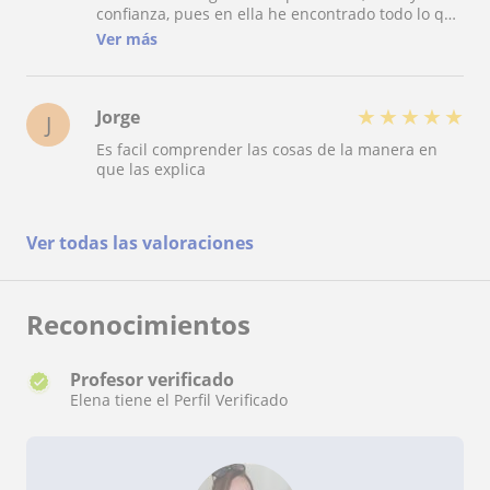
confianza, pues en ella he encontrado todo lo que
necesitaba para poder aprobar el B2 de inglés.
Ver más
Muchas gracias por tus enseñanzas Elena.
★
★
★
★
★
Jorge
J
Es facil comprender las cosas de la manera en
que las explica
Ver todas las valoraciones
Reconocimientos
Profesor verificado
Elena tiene el Perfil Verificado