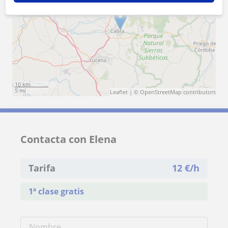
+
−
10 km
5 mi
Leaflet
| ©
OpenStreetMap
contributors
Contacta con Elena
Tarifa
12
€/h
1ª clase gratis