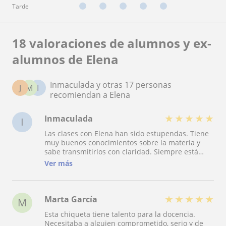
Tarde
18 valoraciones de alumnos y ex-
alumnos de Elena
Inmaculada y otras 17 personas
J
M
I
recomiendan a Elena
★
★
★
★
★
Inmaculada
I
Las clases con Elena han sido estupendas. Tiene
muy buenos conocimientos sobre la materia y
sabe transmitirlos con claridad. Siempre está
dispuesta para resolver cualquier duda y ayudar.
Ver más
Mi puntuación: 10/10
★
★
★
★
★
Marta García
M
Esta chiqueta tiene talento para la docencia.
Necesitaba a alguien comprometido, serio y de