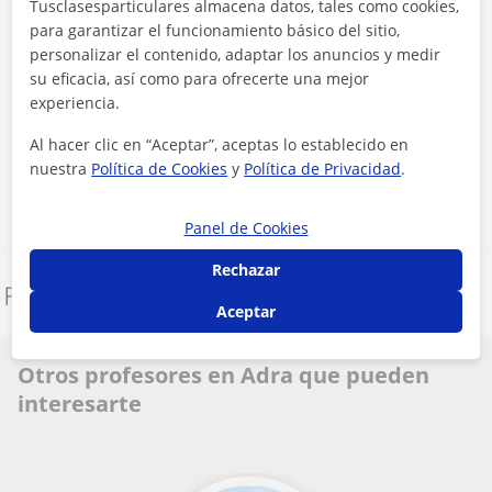
Tusclasesparticulares almacena datos, tales como cookies,
para garantizar el funcionamiento básico del sitio,
personalizar el contenido, adaptar los anuncios y medir
su eficacia, así como para ofrecerte una mejor
Al hacer clic, aceptas nuestro
aviso legal
y de
privacidad
experiencia.
Al hacer clic en “Aceptar”, aceptas lo establecido en
Contactar ahora
nuestra
Política de Cookies
y
Política de Privacidad
.
Panel de Cookies
Rechazar
Denunciar este perfil
Aceptar
Otros profesores en Adra que pueden
interesarte