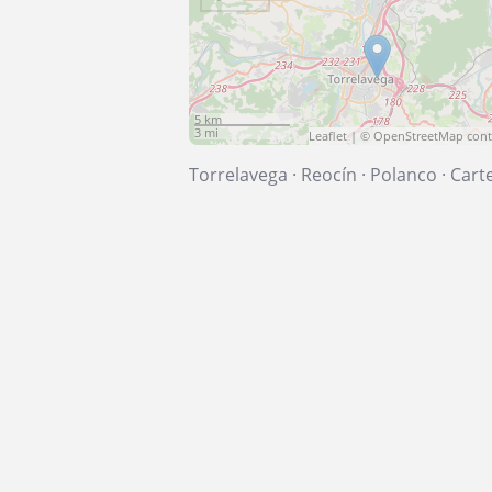
5 km
3 mi
Leaflet
| ©
OpenStreetMap
cont
Torrelavega
·
Reocín
·
Polanco
·
Cart