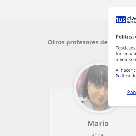
Política
Otros profesores de Lengua C
Tusclases
funcionami
medir su 
Al hacer c
Política d
Pan
Maria
15
€/h