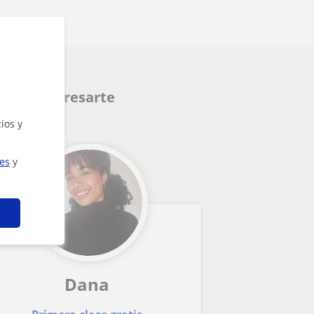
ueden interesarte
ios y
ies
y
Dana