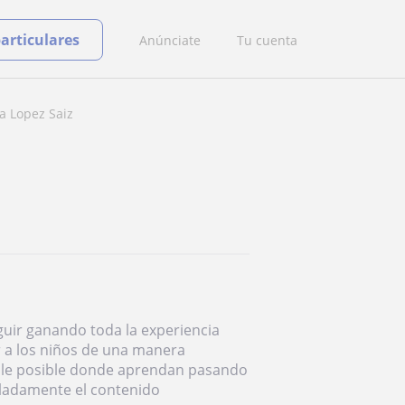
particulares
Anúnciate
Tu cuenta
na Lopez Saiz
uir ganando toda la experiencia
r a los niños de una manera
able posible donde aprendan pasando
alladamente el contenido