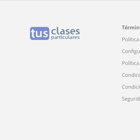
Términ
Polític
Configu
Polític
Condici
Condic
Seguri