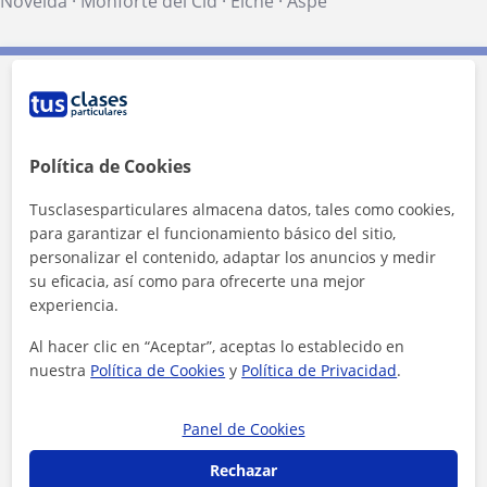
Novelda
·
Monforte del Cid
·
Elche
·
Aspe
Contacta con Cristina
Política de Cookies
Tusclasesparticulares almacena datos, tales como cookies,
para garantizar el funcionamiento básico del sitio,
personalizar el contenido, adaptar los anuncios y medir
su eficacia, así como para ofrecerte una mejor
experiencia.
Al hacer clic en “Aceptar”, aceptas lo establecido en
nuestra
Política de Cookies
y
Política de Privacidad
.
Panel de Cookies
Al hacer clic, aceptas nuestro
aviso legal
y de
privacidad
Rechazar