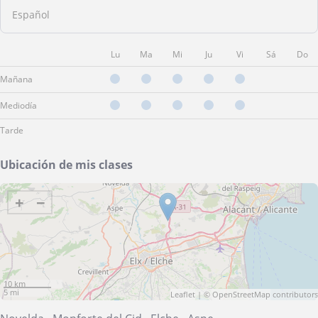
Español
Lu
Ma
Mi
Ju
Vi
Sá
Do
Mañana
Mediodía
Tarde
Ubicación de mis clases
+
−
10 km
5 mi
Leaflet
| ©
OpenStreetMap
contributors