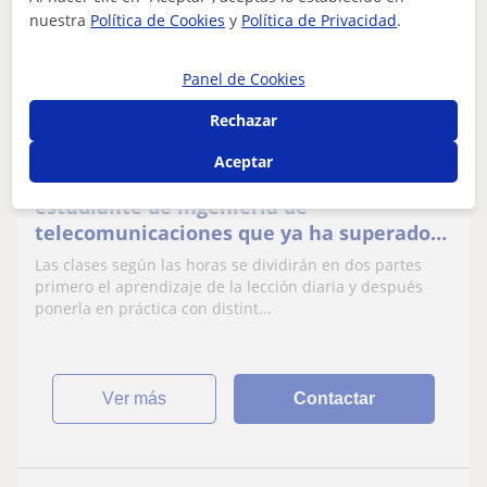
10
€
nuestra
Política de Cookies
y
Política de Privacidad
.
/h
1ª clase gratis
Panel de Cookies
Churriana De La Vega, Armilla...
Rechazar
Matemáticas: Cálculo, Geometría, Álgebra lineal,
Matemáticas básicas
Aceptar
estudiante de ingeniería de
telecomunicaciones que ya ha superado
bachillerato y ha obtenido buena nota en
Las clases según las horas se dividirán en dos partes
selectividad, Dispongo del B2 de inglés del
primero el aprendizaje de la lección diaria y después
B1 y otros títulos de este idioma soy un
ponerla en práctica con distint...
profesor joven con ganas de enseñar mis
conocimientos y con gan
ver más
Contactar