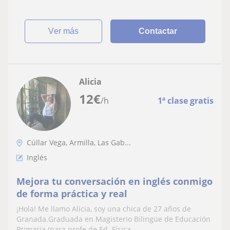
ver más
Contactar
Alicia
12
€
/h
1ª clase gratis
Cúllar Vega, Armilla, Las Gab...
Inglés
Mejora tu conversación en inglés conmigo
de forma práctica y real
¡Hola! Me llamo Alicia, soy una chica de 27 años de
Granada.Graduada en Magisterio Bilingüe de Educación
Primaria (para profe de Ed. Física...