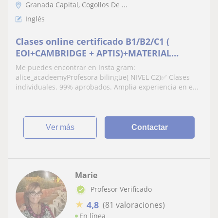
Granada Capital, Cogollos De ...
Inglés
Clases online certificado B1/B2/C1 (
EOI+CAMBRIDGE + APTIS)+MATERIAL
OFICIAL INCLUIDO 📕📘 profesora biligue✅
Me puedes encontrar en Insta gram:
alice_acadeemyProfesora bilingüe( NIVEL C2)✅ Clases
individuales. 99% aprobados. Amplia experiencia en e...
ver más
Contactar
Marie
Profesor Verificado
★
4,8
(81 valoraciones)
En línea