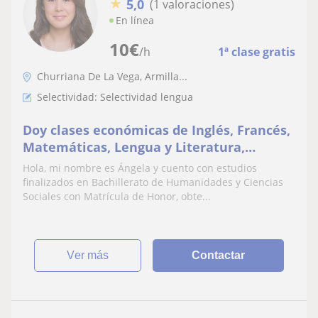
★
5,0
(1 valoraciones)
En línea
10
€
/h
1ª clase gratis
Churriana De La Vega, Armilla...
Selectividad: Selectividad lengua
Doy clases económicas de Inglés, Francés,
Matemáticas, Lengua y Literatura,
Historia, Economía, entre otras materias
Hola, mi nombre es Ángela y cuento con estudios
finalizados en Bachillerato de Humanidades y Ciencias
Sociales con Matrícula de Honor, obte...
ver más
Contactar