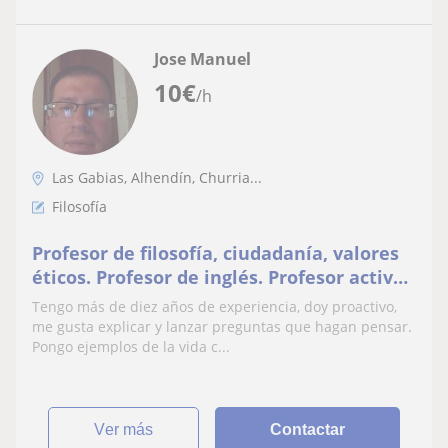
Jose Manuel
10
€
/h
Las Gabias, Alhendín, Churria...
Filosofía
Profesor de filosofía, ciudadanía, valores
éticos. Profesor de inglés. Profesor activo
e interactivo mi metodología es teórica y
Tengo más de diez años de experiencia, doy proactivo,
práctica, llevo más de diez años dando
me gusta explicar y lanzar preguntas que hagan pensar.
clases en institutos. Doy clases sobre todo
Pongo ejemplos de la vida c...
en ESO, bachillerato
ver más
Contactar