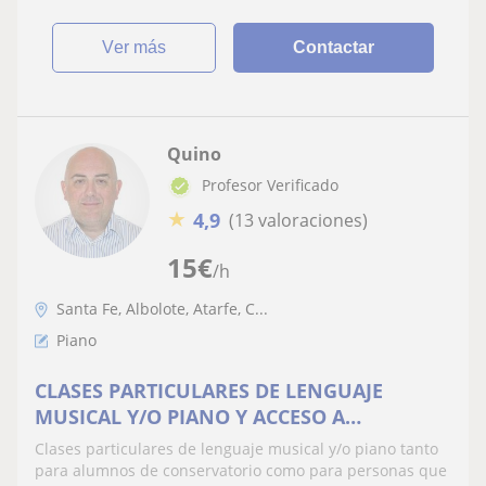
ver más
Contactar
Quino
Profesor Verificado
★
4,9
(13 valoraciones)
15
€
/h
Santa Fe, Albolote, Atarfe, C...
Piano
CLASES PARTICULARES DE LENGUAJE
MUSICAL Y/O PIANO Y ACCESO A
CONSERVATORIO
Clases particulares de lenguaje musical y/o piano tanto
para alumnos de conservatorio como para personas que