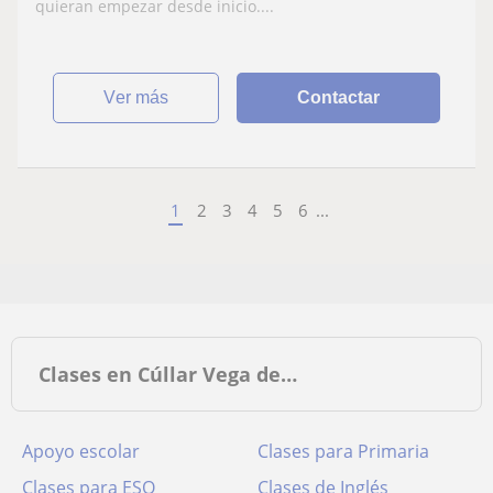
quieran empezar desde inicio....
ver más
Contactar
1
2
3
4
5
6
...
Clases en Cúllar Vega de…
Apoyo escolar
Clases para Primaria
Clases para ESO
Clases de Inglés