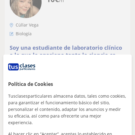
/h
Cúllar Vega
Biología
Soy una estudiante de laboratorio clínico
a la que le apasiona tanto la ciencia como
ayudar a los demás a entenderla
¡Hola! Soy estudiante de Grado Superior de Laboratorio
Clínico y Biomédico. Ofrezco clases particulares para
Primaria, ESO y Bachillerato,...
Política de Cookies
Tusclasesparticulares almacena datos, tales como cookies,
ver más
Contactar
para garantizar el funcionamiento básico del sitio,
personalizar el contenido, adaptar los anuncios y medir
su eficacia, así como para ofrecerte una mejor
experiencia.
Angel
Al hacer clic en “Aceptar”, aceptas lo establecido en