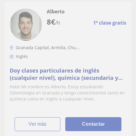
Alberto
8
€
/h
1ª clase gratis
Granada Capital, Armilla, Chu...
Inglés
Doy clases particulares de inglés
(cualquier nivel), química (secundaria y
bachiller) y repaso de cualquier materia
Hola! Mi nombre es Alberto. Estoy estudiando
de primaria
Odontología en Granada y tengo conocimientos tanto en
química como en inglés a cualquier nivel...
ver más
Contactar