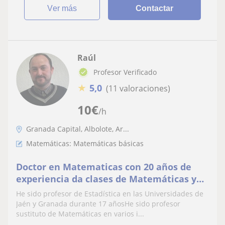
ver más
Contactar
Raúl
Profesor Verificado
★
5,0
(11 valoraciones)
10
€
/h
Granada Capital, Albolote, Ar...
Matemáticas: Matemáticas básicas
Doctor en Matematicas con 20 años de
experiencia da clases de Matemáticas y
Estadística para ESO y Bachillerato
He sido profesor de Estadística en las Universidades de
Jaén y Granada durante 17 añosHe sido profesor
sustituto de Matemáticas en varios i...