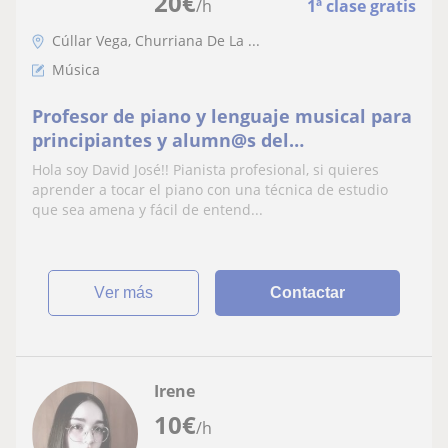
20
€
/h
1ª clase gratis
Cúllar Vega, Churriana De La ...
Música
Profesor de piano y lenguaje musical para
principiantes y alumn@s del
conservatorio
Hola soy David José!! Pianista profesional, si quieres
aprender a tocar el piano con una técnica de estudio
que sea amena y fácil de entend...
ver más
Contactar
Irene
10
€
/h