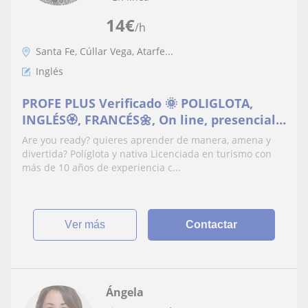
14
€
/h
Santa Fe, Cúllar Vega, Atarfe...
Inglés
PROFE PLUS Verificado 🌞 POLIGLOTA,
INGLÉS🏵️, FRANCÉS🌼, On line, presencial y
grupales
Are you ready? quieres aprender de manera, amena y
divertida? Políglota y nativa Licenciada en turismo con
más de 10 años de experiencia c...
ver más
Contactar
Ángela