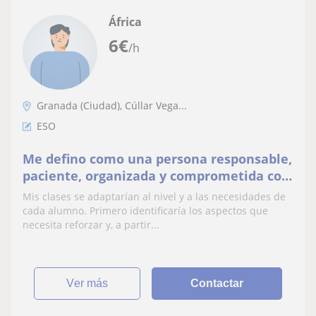
África
6
€
/h
Granada (Ciudad), Cúllar Vega...
ESO
Me defino como una persona responsable,
paciente, organizada y comprometida con
el aprendizaje de los alumnos. Me gusta
Mis clases se adaptarían al nivel y a las necesidades de
explicar
cada alumno. Primero identificaría los aspectos que
necesita reforzar y, a partir...
ver más
Contactar