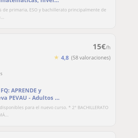
 matemáticas, nivel
s de primaria, ESO y bachillerato principalmente de
...
15
€
/h
★
4,8
(58 valoraciones)
as
 FQ: APRENDE y
va PEVAU - Adultos -
os Oposiciones
 disponibles para el nuevo curso. * 2° BACHILLERATO
Á...