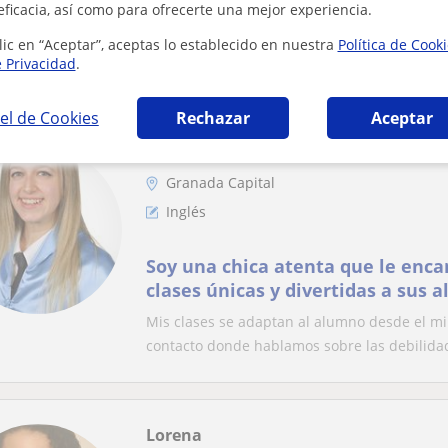
eficacia, así como para ofrecerte una mejor experiencia.
particulares
Graduado en psicología y física, con un año 
lic en “Aceptar”, aceptas lo establecido en nuestra
Política de Cook
e Privacidad
.
años; mi especialidad son los alumnos con T.
el de Cookies
Rechazar
Aceptar
Esther
Granada Capital
Inglés
Soy una chica atenta que le enca
clases únicas y divertidas a sus
cualquier edad y nivel.
Mis clases se adaptan al alumno desde el m
contacto donde hablamos sobre las debilidad
Lorena