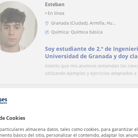
Esteban
En línea
Granada (Ciudad), Armilla, Hu...
Química: Química básica
Soy estudiante de 2.º de Ingenier
Universidad de Granada y doy cla
Matemáticas, Física, Química
Intento que mis alumnos entiendan los conc
utilizando ejemplos y ejercicios adaptados a 
Jose Luis
Granada Capital, Armilla, Hué...
 de Cookies
Primaria
particulares almacena datos, tales como cookies, para garantizar el
Psicologo de la enseñanza con ex
ento básico del sitio, personalizar el contenido, adaptar los anunc