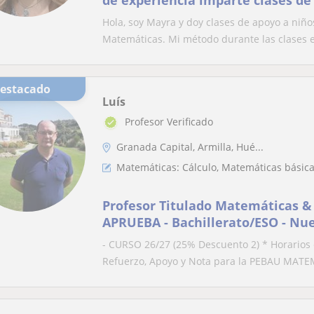
de experiencia imparte clases de
bachillerato
Hola, soy Mayra y doy clases de apoyo a niño
Matemáticas. Mi método durante las clases e
Destacado
Luís
Profesor Verificado
Granada Capital, Armilla, Hué...
Matemáticas: Cálculo, Matemáticas básic
Profesor Titulado Matemáticas &
APRUEBA - Bachillerato/ESO - Nue
Grados Universidad - Psicotécnic
- CURSO 26/27 (25% Descuento 2) * Horarios
Refuerzo, Apoyo y Nota para la PEBAU MATEM