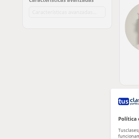
Características avanzadas
Política
Tusclases
funcionami