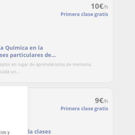
10
€
/h
Primera clase gratis
ía Química en la
ses particulares de
eptos en lugar de aprendérselos de memoria,
cada un...
9
€
/h
Primera clase gratis
periencia da clases
ios y