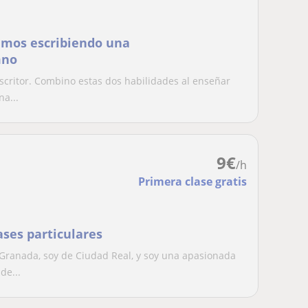
amos escribiendo una
mno
critor. Combino estas dos habilidades al enseñar
a...
9
€
/h
Primera clase gratis
ases particulares
Granada, soy de Ciudad Real, y soy una apasionada
de...