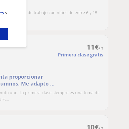
de experiencia de trabajo con niños de entre 6 y 15
ies
y
..
11
€
/h
Primera clase gratis
nta proporcionar
 alumnos. Me adapto a
inuto uno. La primera clase siempre es una toma de
es...
10
€
/h