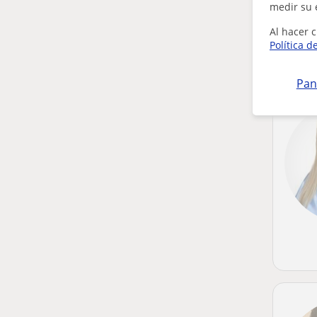
medir su 
Al hacer c
Política d
Pan