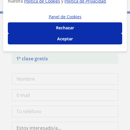
nuestra
Política de Cookies
y
Política de Privacidad
.
5 mi
Leaflet
| ©
OpenStreetMap
contributors
Panel de Cookies
Rechazar
Contacta con Jose Manuel
Aceptar
Tarifa
8
€/h
1ª clase gratis