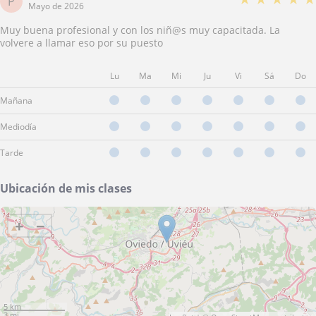
P
Mayo de 2026
Muy buena profesional y con los niñ@s muy capacitada. La
volvere a llamar eso por su puesto
Lu
Ma
Mi
Ju
Vi
Sá
Do
Mañana
Mediodía
Tarde
Ubicación de mis clases
+
−
5 km
3 mi