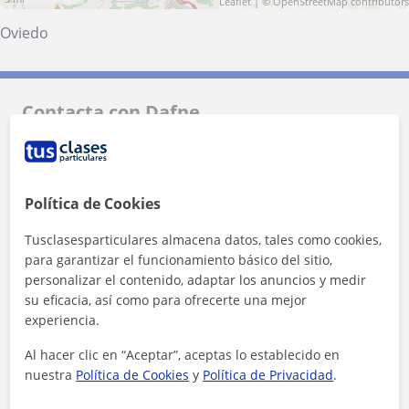
Leaflet
| ©
OpenStreetMap
contributors
Oviedo
Contacta con Dafne
Tarifa
12
€/h
Política de Cookies
1ª clase gratis
Tusclasesparticulares almacena datos, tales como cookies,
para garantizar el funcionamiento básico del sitio,
personalizar el contenido, adaptar los anuncios y medir
su eficacia, así como para ofrecerte una mejor
experiencia.
Al hacer clic en “Aceptar”, aceptas lo establecido en
nuestra
Política de Cookies
y
Política de Privacidad
.