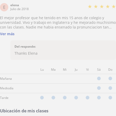
elena
★
★
★
★
★
E
Julio de 2018
El mejor profesor que he tenido en mis 15 anos de colegio y
universidad. Vivo y trabajo en Inglaterra y he mejorado muchisimo
con las clases. Nadie me habia ensenado la pronunciacion tan
bien ni las expresiones colloquial, pese a vivir en este pais. El uso
Ver más
de Skype es perfecto y se aprovecha cada min. Se lo he contado a
todos mis amigos
Del responde:
Thanks Elena
Lu
Ma
Mi
Ju
Vi
Sá
Do
Mañana
Mediodía
Tarde
Ubicación de mis clases