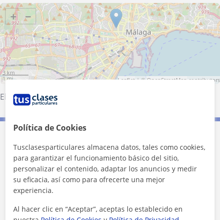
+
−
3 km
1 mi
Leaflet
| ©
OpenStreetMap
contributors
El Borge
·
Málaga (Ciudad)
Política de Cookies
Contacta con Del
Tusclasesparticulares almacena datos, tales como cookies,
para garantizar el funcionamiento básico del sitio,
Tarifa
15
€/h
personalizar el contenido, adaptar los anuncios y medir
su eficacia, así como para ofrecerte una mejor
experiencia.
Al hacer clic en “Aceptar”, aceptas lo establecido en
nuestra
Política de Cookies
y
Política de Privacidad
.