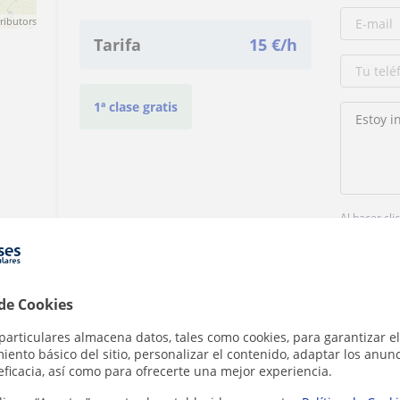
ributors
Tarifa
15
€/h
1ª clase gratis
Al hacer cli
 de Cookies
particulares almacena datos, tales como cookies, para garantizar el
ento básico del sitio, personalizar el contenido, adaptar los anunc
eficacia, así como para ofrecerte una mejor experiencia.
Denunciar este perfil