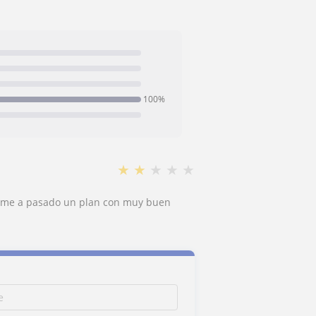
100%
★
★
★
★
★
 y me a pasado un plan con muy buen