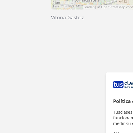
2 km
1 mi
Leaflet
| ©
OpenStreetMap
cont
Vitoria-Gasteiz
Política
Tusclases
funcionami
medir su 