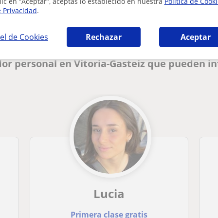
lic en “Aceptar”, aceptas lo establecido en nuestra
Política de Cook
e Privacidad
.
el de Cookies
Rechazar
Aceptar
or personal en Vitoria-Gasteiz que pueden in
Lucia
Primera clase gratis