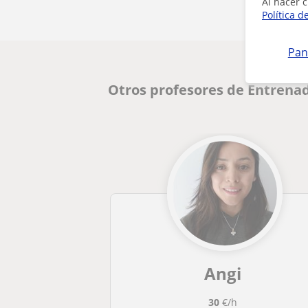
Al hacer c
Política d
Pan
Otros profesores de Entrenad
Angi
30
€/h