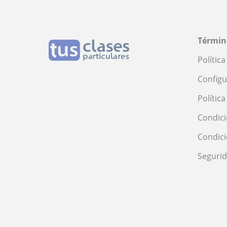
Términ
Polític
Configu
Polític
Condici
Condic
Seguri