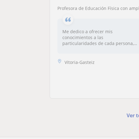
Profesora de Educación Física con amplia experiencia en el ámbito deportivo, personalizado y de grupos
Me dedico a ofrecer mis
conocimientos a las
particularidades de cada persona,
soy am...
Vitoria-Gasteiz
Ver t