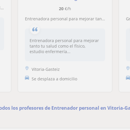
.
20
€/h
Entrenadora personal para mejorar tanto tu salud como el físico, estudio enfermería y he hecho un grado de nutrición por lo que conozco el ámbito a la perfección y actualmente entreno en ámbitos de powerlifting
G
Entrenadora personal para mejorar
tanto tu salud como el físico,
estudio enfermería...
Vitoria-Gasteiz
Se desplaza a domicilio
odos los profesores de Entrenador personal en Vitoria-Ga