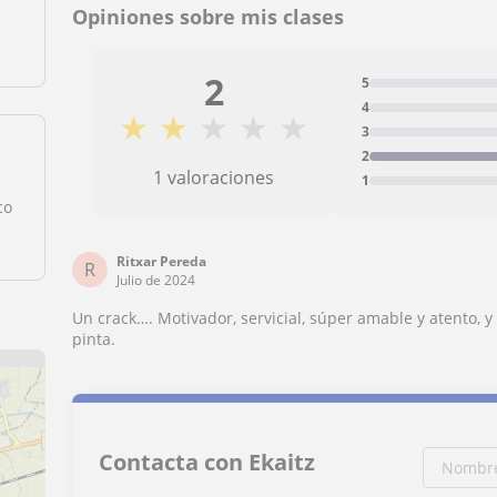
Opiniones sobre mis clases
2
5
4
★
★
★
★
★
3
2
1 valoraciones
1
co
Ritxar Pereda
R
Julio de 2024
Un crack…. Motivador, servicial, súper amable y atento,
pinta.
Contacta con Ekaitz