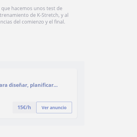
la que hacemos unos test de
trenamiento de K-Stretch, y al
ncias del comienzo y el final.
ara diseñar, planificar
s y K-stretch
15
€/h
Ver anuncio