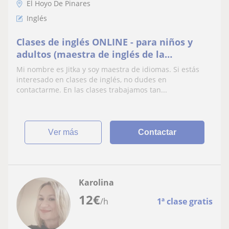
El Hoyo De Pinares
Inglés
Clases de inglés ONLINE - para niños y
adultos (maestra de inglés de la
Rep.Checa)
Mi nombre es Jitka y soy maestra de idiomas. Si estás
interesado en clases de inglés, no dudes en
contactarme. En las clases trabajamos tan...
ver más
Contactar
Karolina
12
€
/h
1ª clase gratis