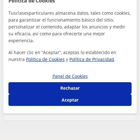
Política de Cookies
Tusclasesparticulares almacena datos, tales como cookies,
para garantizar el funcionamiento básico del sitio,
El Hoyo De Pinares
personalizar el contenido, adaptar los anuncios y medir
TDAH Trastorno por déficit de atención
su eficacia, así como para ofrecerte una mejor
experiencia.
Profesora particular con especialidad en
Enseñanzas especiales (TDAH, Autismo,
Al hacer clic en “Aceptar”, aceptas lo establecido en
nuestra
Política de Cookies
y
Política de Privacidad
.
Asperger...)
¡Bienvenido/a a las clases particulares con Samantha!
Soy Samantha, licenciada en Administración y Dirección
de Empresas (ADE), y estoy aq...
Panel de Cookies
Rechazar
Aceptar
ver más
Contactar