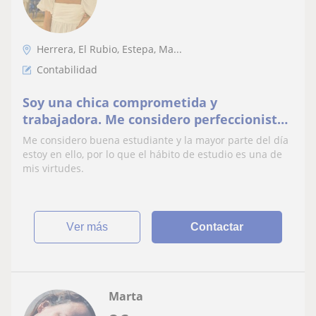
Herrera, El Rubio, Estepa, Ma...
Contabilidad
Soy una chica comprometida y
trabajadora. Me considero perfeccionista
conmigo misma: lo que hago me gusta
Me considero buena estudiante y la mayor parte del día
que salga bien. Quiero ayudar a otros a
estoy en ello, por lo que el hábito de estudio es una de
aprender y captar conocimientos que ya
mis virtudes.
sé y motivarles para conseguir sus metas
ver más
Contactar
Marta