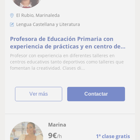
El Rubio, Marinaleda
Lengua Castellana y Literatura
Profesora de Educación Primaria con
experiencia de prácticas y en centro de
atención temprana. Con ganas y emoción.
Profesor con experiencia en diferentes talleres en
centros educativos tanto deportivos como talleres que
fomentan la creatividad. Clases di...
ver más
Contactar
Marina
9
€
/h
1ª clase gratis