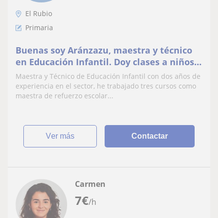
El Rubio
Primaria
Buenas soy Aránzazu, maestra y técnico
en Educación Infantil. Doy clases a niños y
niñas de Infantil y Primaria.
Maestra y Técnico de Educación Infantil con dos años de
experiencia en el sector, he trabajado tres cursos como
maestra de refuerzo escolar...
ver más
Contactar
Carmen
7
€
/h