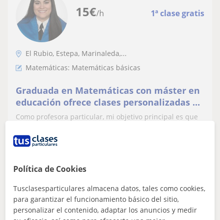
15
€
/h
1ª clase gratis
El Rubio, Estepa, Marinaleda,...
Matemáticas: Matemáticas básicas
Graduada en Matemáticas con máster en
educación ofrece clases personalizadas a
todos los niveles
Como profesora particular, mi objetivo principal es que
el alumno entienda y disfrute las matemáticas,
adaptando la clase a sus necesidades...
Política de Cookies
ver más
Contactar
Tusclasesparticulares almacena datos, tales como cookies,
para garantizar el funcionamiento básico del sitio,
personalizar el contenido, adaptar los anuncios y medir