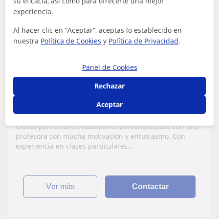
su eficacia, así como para ofrecerte una mejor
Asuncion
experiencia.
10
€
/h
Al hacer clic en “Aceptar”, aceptas lo establecido en
nuestra
Política de Cookies
y
Política de Privacidad
.
El Rubio
Panel de Cookies
Primaria
Rechazar
Profesora titulada imparte clases de
Aceptar
refuerzo en primaria
Clases particulares, totalmente personalizadas, con una
profesora con mucha motivación y entusiasmo. Con
experiencia en clases particulares...
ver más
Contactar