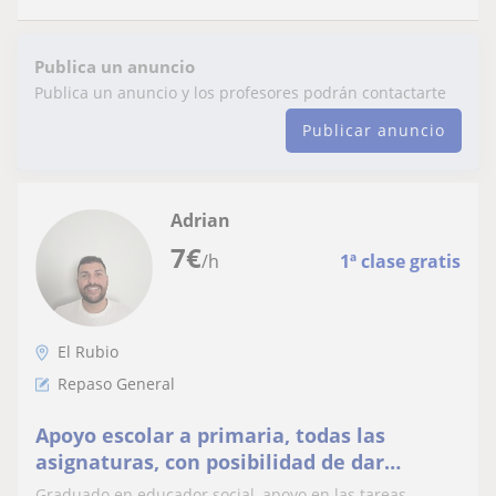
Publica un anuncio
Publica un anuncio y los profesores podrán contactarte
Publicar anuncio
Adrian
7
€
/h
1ª clase gratis
El Rubio
Repaso General
Apoyo escolar a primaria, todas las
asignaturas, con posibilidad de dar
temática de Educación social
Graduado en educador social, apoyo en las tareas