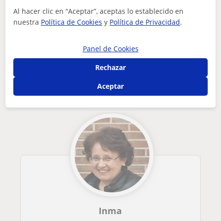
Al hacer clic en “Aceptar”, aceptas lo establecido en
¿Hay algún error en este perfil?
Cuéntanos
nuestra
Política de Cookies
y
Política de Privacidad
.
Tus clases particulares
On-line
Nóminas y contratos
empática, organizada, cercana, rigurosa, paciente, motivado...
Panel de Cookies
Otros profesores online de Nóminas y
Rechazar
contratos que pueden interesarte
Aceptar
Inma