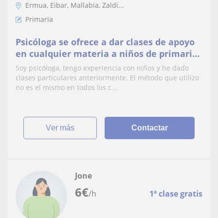
Ermua, Eibar, Mallabia, Zaldi...
Primaria
Psicóloga se ofrece a dar clases de apoyo
en cualquier materia a niños de primaria
y ESO. Llevo años de experiencia dando
Soy psicóloga, tengo experiencia con niños y he dado
clases particulares. Me desplazo a los
clases particulares anteriormente. El método que utilizo
domicilios o vía online, depende de lo que
no es el mismo en todos los c...
quiera cada uno me amoldo
ver más
Contactar
Jone
6
€
/h
1ª clase gratis