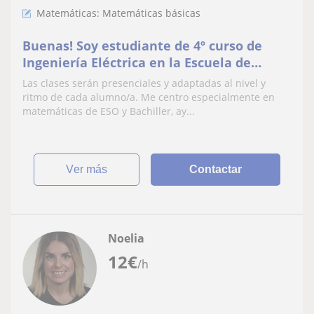
Matemáticas: Matemáticas básicas
Buenas! Soy estudiante de 4º curso de
Ingeniería Eléctrica en la Escuela de
Ingeniería de Bilbao
Las clases serán presenciales y adaptadas al nivel y
ritmo de cada alumno/a. Me centro especialmente en
matemáticas de ESO y Bachiller, ay...
ver más
Contactar
Noelia
12
€
/h