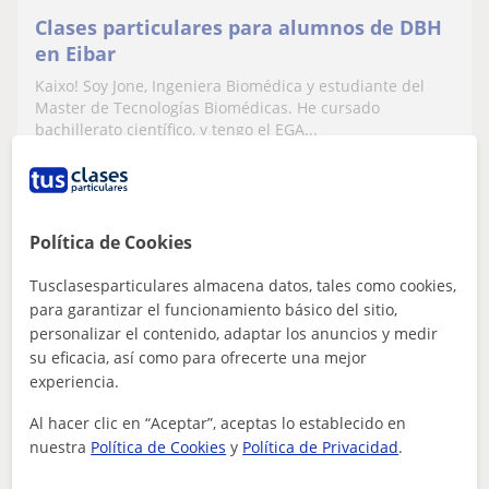
Clases particulares para alumnos de DBH
en Eibar
Kaixo! Soy Jone, Ingeniera Biomédica y estudiante del
Master de Tecnologías Biomédicas. He cursado
bachillerato científico, y tengo el EGA...
ver más
Contactar
Política de Cookies
Tusclasesparticulares almacena datos, tales como cookies,
para garantizar el funcionamiento básico del sitio,
Felix Osiel
personalizar el contenido, adaptar los anuncios y medir
25
€
su eficacia, así como para ofrecerte una mejor
/h
1ª clase gratis
experiencia.
Al hacer clic en “Aceptar”, aceptas lo establecido en
nuestra
Política de Cookies
y
Política de Privacidad
.
Madrid Capital, Eibar, Ermua,...
Boxeo: MMA