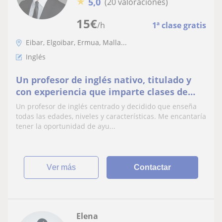
★
5,0
(20 valoraciones)
15
€
/h
1ª clase gratis
Eibar, Elgoibar, Ermua, Malla...
Inglés
Un profesor de inglés nativo, titulado y
con experiencia que imparte clases de
todas las edades y características
Un profesor de inglés centrado y decidido que enseña
todas las edades, niveles y características. Me encantaría
tener la oportunidad de ayu...
ver más
Contactar
Elena