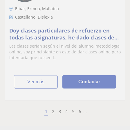
Eibar, Ermua, Mallabia
Castellano: Dislexia
Doy clases particulares de refuerzo en
todas las asignaturas, he dado clases de
castellano a migrantes e imparto también
Las clases serían según el nivel del alumno, metodología
clases de euskera
online, soy principiante en esto de dar clases online pero
intentaría que fuesen l...
ver más
Contactar
1
2
3
4
5
6
...