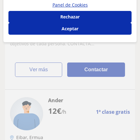
Panel de Cookies
Entrenador de Boxeo -Entrenador
Rechazar
personal
Aceptar
HOLA A TODOS(AS) SE OFRECEN : ENTRENAMIENTO DE : -
BOXEO Sobre todo la preparación física buscando los
objetivos de cada persona. CONTACTA...
ver más
Contactar
Ander
12
€
/h
1ª clase gratis
Eibar, Ermua