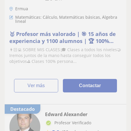
Ermua
Matemáticas: Cálculo, Matemáticas básicas, Álgebra
lineal
🥇 Profesor más valorado | 🎯 15 años de
experiencia y 1100 alumnos | 🏆 100%
aprobados
👨🏻‍💻 SOBRE MIS CLASES:🎓 Clases a todos los niveles🤝
Iremos juntos de la mano hasta conseguir todos los
objetivos⛳️ Clases 100% persona...
ver más
Contactar
Destacado
Edward Alexander
Profesor Verificado