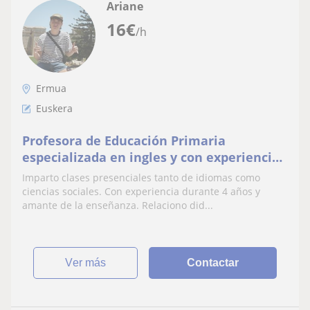
Ariane
16
€
/h
Ermua
Euskera
Profesora de Educación Primaria
especializada en ingles y con experiencia
como profesora particular.
Imparto clases presenciales tanto de idiomas como
ciencias sociales. Con experiencia durante 4 años y
amante de la enseñanza. Relaciono did...
ver más
Contactar