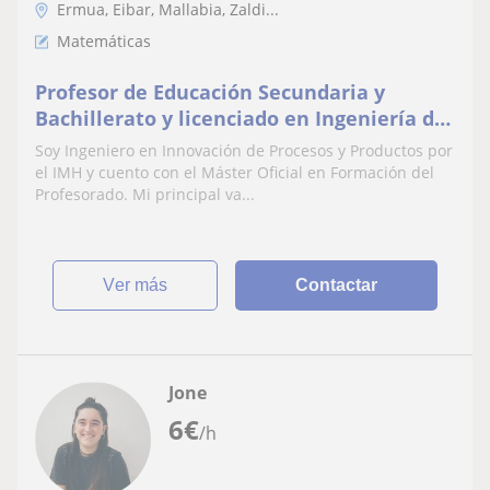
Ermua, Eibar, Mallabia, Zaldi...
Matemáticas
Profesor de Educación Secundaria y
Bachillerato y licenciado en Ingeniería de
Innovación imparte clases a niños de
Soy Ingeniero en Innovación de Procesos y Productos por
todas la edades
el IMH y cuento con el Máster Oficial en Formación del
Profesorado. Mi principal va...
ver más
Contactar
Jone
6
€
/h