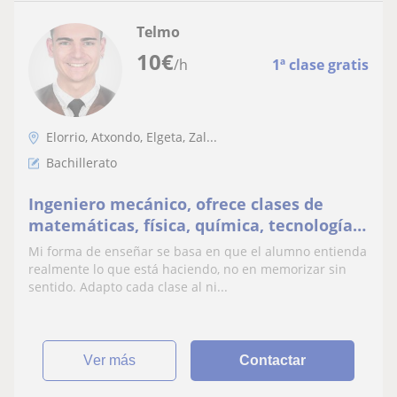
Telmo
10
€
/h
1ª clase gratis
Elorrio, Atxondo, Elgeta, Zal...
Bachillerato
Ingeniero mecánico, ofrece clases de
matemáticas, física, química, tecnología y
dibujo técnico (primaria, ESO y
Mi forma de enseñar se basa en que el alumno entienda
bachillerato).
realmente lo que está haciendo, no en memorizar sin
sentido. Adapto cada clase al ni...
ver más
Contactar