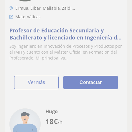
Ermua, Eibar, Mallabia, Zaldi...
Matemáticas
Profesor de Educación Secundaria y
Bachillerato y licenciado en Ingeniería de
Innovación imparte clases a niños de
Soy Ingeniero en Innovación de Procesos y Productos por
todas la edades
el IMH y cuento con el Máster Oficial en Formación del
Profesorado. Mi principal va...
ver más
Contactar
Hugo
18
€
/h