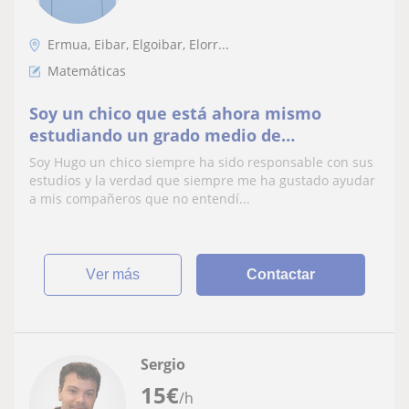
Ermua, Eibar, Elgoibar, Elorr...
Matemáticas
Soy un chico que está ahora mismo
estudiando un grado medio de
administración me considero responsable
Soy Hugo un chico siempre ha sido responsable con sus
siempre intento ayudar
estudios y la verdad que siempre me ha gustado ayudar
a mis compañeros que no entendí...
ver más
Contactar
Sergio
15
€
/h