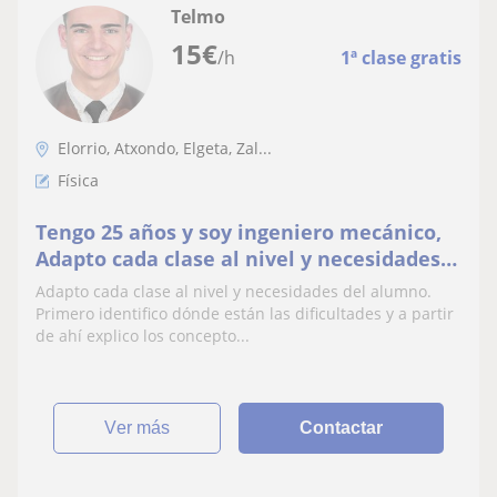
Telmo
15
€
/h
1ª clase gratis
Elorrio, Atxondo, Elgeta, Zal...
Física
Tengo 25 años y soy ingeniero mecánico,
Adapto cada clase al nivel y necesidades
del alumno, puedo dar clase desde ESO a
Adapto cada clase al nivel y necesidades del alumno.
bachiller
Primero identifico dónde están las dificultades y a partir
de ahí explico los concepto...
ver más
Contactar