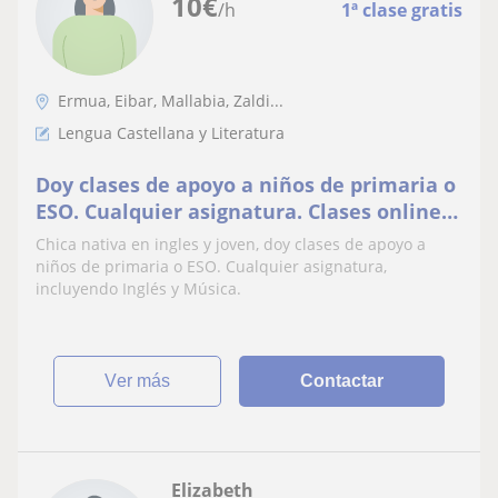
10
€
/h
1ª clase gratis
Ermua, Eibar, Mallabia, Zaldi...
Lengua Castellana y Literatura
Doy clases de apoyo a niños de primaria o
ESO. Cualquier asignatura. Clases online
si no viven cerca
Chica nativa en ingles y joven, doy clases de apoyo a
niños de primaria o ESO. Cualquier asignatura,
incluyendo Inglés y Música.
ver más
Contactar
Elizabeth