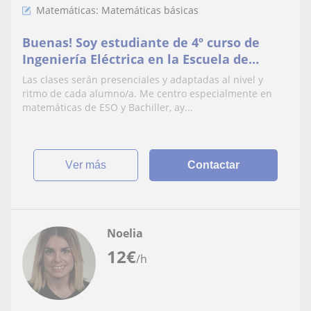
Matemáticas: Matemáticas básicas
Buenas! Soy estudiante de 4º curso de
Ingeniería Eléctrica en la Escuela de
Ingeniería de Bilbao
Las clases serán presenciales y adaptadas al nivel y
ritmo de cada alumno/a. Me centro especialmente en
matemáticas de ESO y Bachiller, ay...
ver más
Contactar
Noelia
12
€
/h