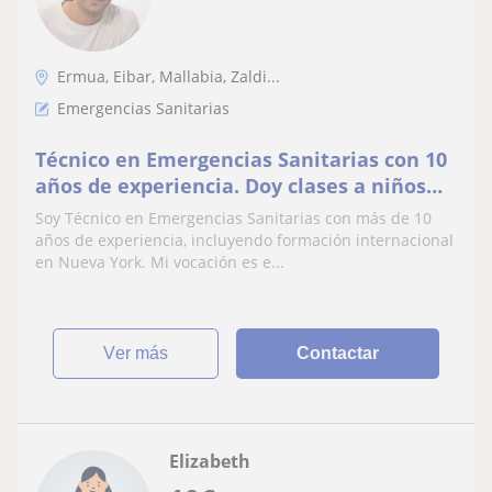
Ermua, Eibar, Mallabia, Zaldi...
Emergencias Sanitarias
Técnico en Emergencias Sanitarias con 10
años de experiencia. Doy clases a niños
para que aprendan de forma fácil
Soy Técnico en Emergencias Sanitarias con más de 10
años de experiencia, incluyendo formación internacional
en Nueva York. Mi vocación es e...
ver más
Contactar
Elizabeth