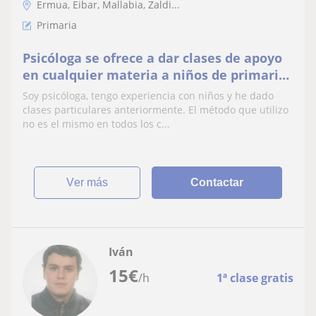
Ermua, Eibar, Mallabia, Zaldi...
Primaria
Psicóloga se ofrece a dar clases de apoyo
en cualquier materia a niños de primaria
y ESO. Llevo años de experiencia dando
Soy psicóloga, tengo experiencia con niños y he dado
clases particulares. Me desplazo a los
clases particulares anteriormente. El método que utilizo
domicilios o vía online, depende de lo que
no es el mismo en todos los c...
quiera cada uno me amoldo
ver más
Contactar
Iván
15
€
/h
1ª clase gratis