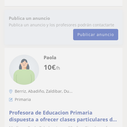
Publica un anuncio
Publica un anuncio y los profesores podrán contactarte
Publicar anuncio
Paola
10
€
/h
Berriz, Abadiño, Zaldibar, Du...
Primaria
Profesora de Educacion Primaria
dispuesta a ofrecer clases particulares de
apoyo y repaso a cualquier alumno/a