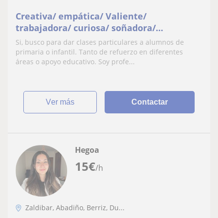
Creativa/ empática/ Valiente/
trabajadora/ curiosa/ soñadora/
psicopedagoga/ educadora
Si, busco para dar clases particulares a alumnos de
primaria o infantil. Tanto de refuerzo en diferentes
áreas o apoyo educativo. Soy profe...
ver más
Contactar
Hegoa
15
€
/h
Zaldibar, Abadiño, Berriz, Du...