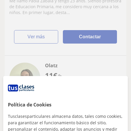
Me llamo Paola Zabala y tengo 23 años. Siendo profesora
entre 6-12 años
de Educacion Primaria, me considero muy cercana a los
niños. En primer lugar, desta...
ver más
Contactar
Olatz
11
€
/h
Ermua
Política de Cookies
Primaria
Tusclasesparticulares almacena datos, tales como cookies,
Imparto clases de educación primaria
para garantizar el funcionamiento básico del sitio,
personalizar el contenido, adaptar los anuncios y medir
Hola, soy Olatz y tengo 22 años. He estudiado la carrera