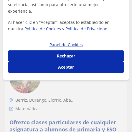
su eficacia, así como para ofrecerte una mejor
de Educación Primaria en la UPV. Mientras estudiaba, he
experiencia.
hecho prácticas en un cole...
Al hacer clic en “Aceptar”, aceptas lo establecido en
nuestra
Política de Cookies
y
Política de Privacidad
.
ver más
Contactar
Panel de Cookies
Rechazar
Nahia
Aceptar
10
€
/h
1ª clase gratis
Berriz, Durango, Elorrio, Aba...
Matemáticas
Ofrezco clases particulares de cualquier
asignatura a alumnos de primaria y ESO