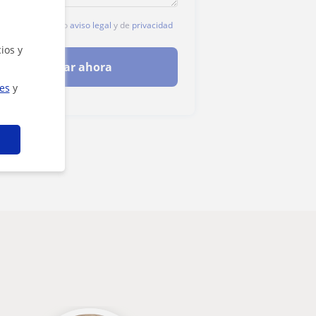
c, aceptas nuestro
aviso legal
y de
privacidad
ios y
Contactar ahora
ies
y