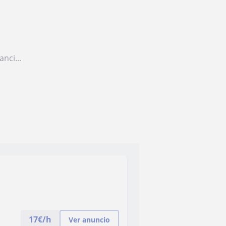
nci...
17
€/h
Ver anuncio