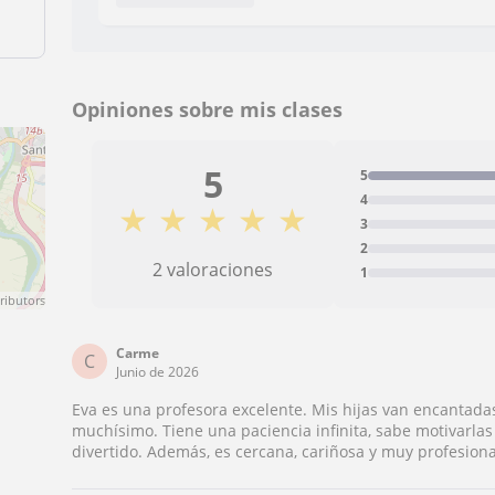
Opiniones sobre mis clases
5
5
4
★
★
★
★
★
3
2
2 valoraciones
1
ributors
Carme
C
Junio de 2026
Eva es una profesora excelente. Mis hijas van encantada
muchísimo. Tiene una paciencia infinita, sabe motivarla
divertido. Además, es cercana, cariñosa y muy profesiona