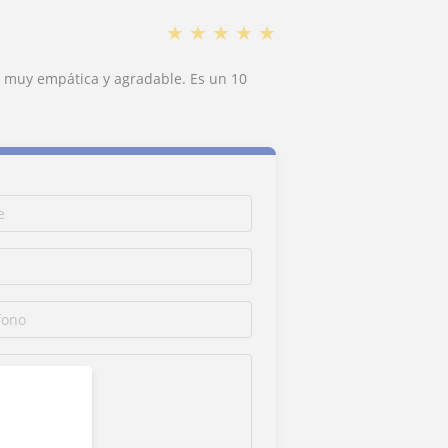
★
★
★
★
★
s muy empática y agradable. Es un 10