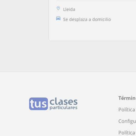
Lleida
Se desplaza a domicilio
Términ
Polític
Configu
Polític