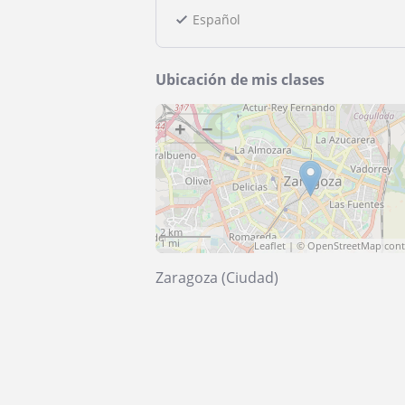
Español
Ubicación de mis clases
+
−
2 km
1 mi
Leaflet
| ©
OpenStreetMap
cont
Zaragoza (Ciudad)