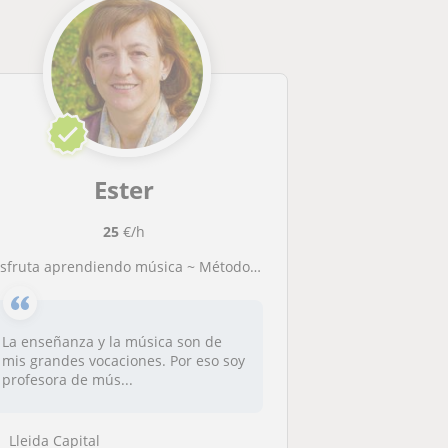
Ester
25
€/h
isfruta aprendiendo música ~ Método didáctico y de rápida asimilación (Solfeo y piano)
La enseñanza y la música son de
mis grandes vocaciones. Por eso soy
profesora de mús...
Lleida Capital