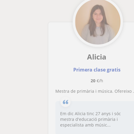
Alicia
Primera clase gratis
20
€/h
Mestra de primària i música. Ofereixo classes de piano i llenguatge musical per 20 euros l'hora
Em dic Alicia tinc 27 anys i sóc
mestra d'educació primària i
especialista amb músic...