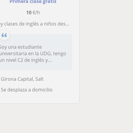
Primera clase gratis
10
€/h
y clases de inglés a niños desde primaria hasta bachillerato en Girona
Soy una estudiante
universitaria en la UDG, tengo
un nivel C2 de inglés y
dispongo d...
Girona Capital, Salt
Se desplaza a domicilio