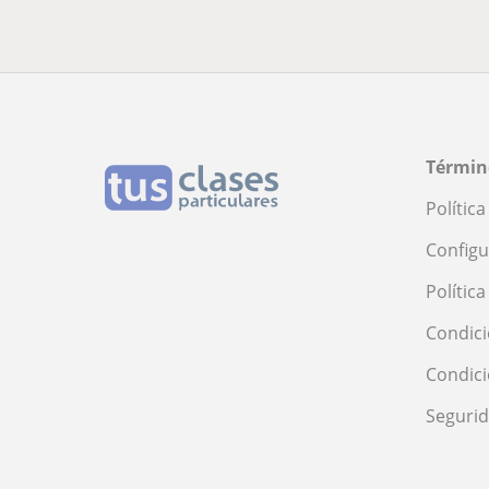
Términ
Polític
Configu
Polític
Condici
Condic
Seguri