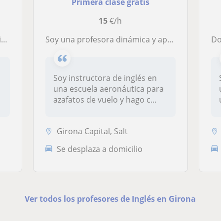
Primera clase gratis
15
€/h
s
Soy una profesora dinámica y apasionada con lo que hace. Yo también fui alumna de inglés e intento adaptarme a las necesidades y a la manera de aprender de mis alumnos.
Do
Soy instructora de inglés en
una escuela aeronáutica para
azafatos de vuelo y hago c...
Girona Capital, Salt
Se desplaza a domicilio
Ver todos los profesores de Inglés en Girona