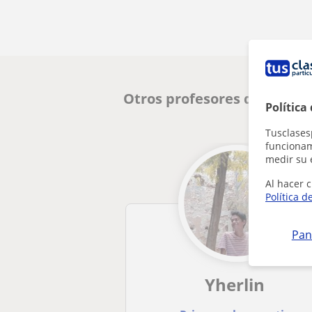
Otros profesores de Inglés
Política
Tusclases
funcionami
medir su 
Al hacer c
Política d
Pan
Yherlin