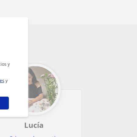
ios y
ies
y
Lucía