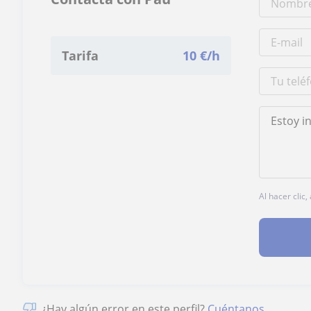
Tarifa
10
€/h
Al hacer clic
¿Hay algún error en este perfil?
Cuéntanos