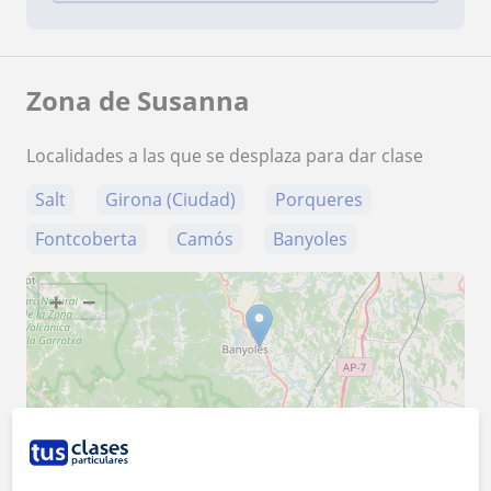
Zona de Susanna
Localidades a las que se desplaza para dar clase
Salt
Girona (Ciudad)
Porqueres
Fontcoberta
Camós
Banyoles
+
−
10 km
5 mi
Leaflet
| ©
OpenStreetMap
contributors