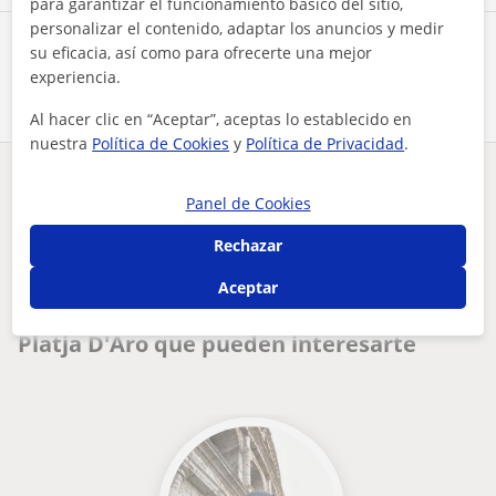
para garantizar el funcionamiento básico del sitio,
personalizar el contenido, adaptar los anuncios y medir
Comparte a este profesor
su eficacia, así como para ofrecerte una mejor
experiencia.
Al hacer clic en “Aceptar”, aceptas lo establecido en
nuestra
Política de Cookies
y
Política de Privacidad
.
¿Hay algún error en este perfil?
Cuéntanos
Panel de Cookies
Rechazar
Tus clases particulares
Inglés
Girona
Castell-Platja D'Aro
puedo dar clases particulares para los edades 7-99 y con niv...
Aceptar
Otros profesores de Inglés en Castell-
Platja D'Aro que pueden interesarte