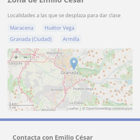
Localidades a las que se desplaza para dar clase
Maracena
Huétor Vega
Granada (Ciudad)
Armilla
+
−
5 km
3 mi
Leaflet
| ©
OpenStreetMap
contributors
Contacta con Emilio César