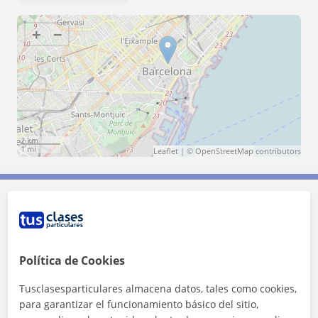
+
−
2 km
1 mi
Leaflet
| ©
OpenStreetMap
contributors
Contacta con Juanjo
Tarifa
13
€/h
Política de Cookies
1ª clase gratis
Tusclasesparticulares almacena datos, tales como cookies,
para garantizar el funcionamiento básico del sitio,