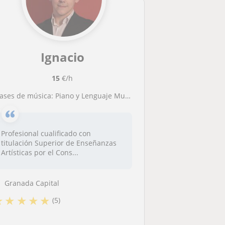
Ignacio
15
€/h
Clases de música: Piano y Lenguaje Musical
Profesional cualificado con
titulación Superior de Enseñanzas
Artísticas por el Cons...
Granada Capital
★
★
★
★
★
(5)