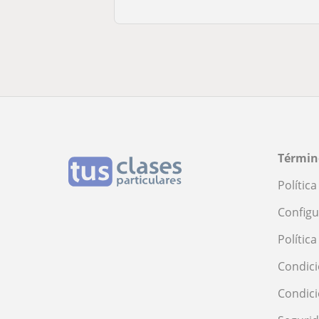
Términ
Polític
Configu
Polític
Condici
Condic