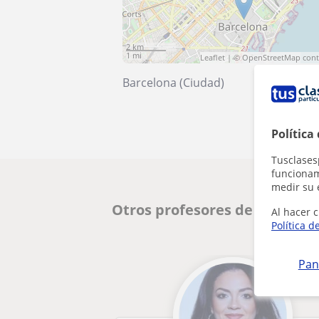
2 km
1 mi
Leaflet
| ©
OpenStreetMap
cont
Barcelona (Ciudad)
Política
Tusclases
funcionami
medir su 
Otros profesores de Música 
Al hacer c
Política d
Pan