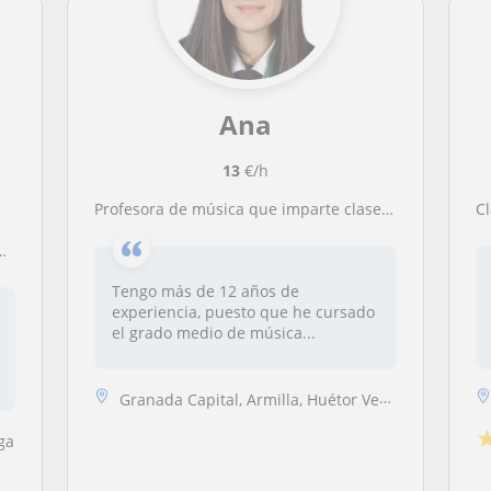
Ana
13
€/h
Profesora de música que imparte clases de lenguaje musical, iniciación musical, violín o saxofón. Clases hasta alumnos de 13-14 años, o personas adultas que quieran iniciarse en el mundo de la música
Tengo más de 12 años de
experiencia, puesto que he cursado
el grado medio de música...
Granada Capital, Armilla, Huétor Vega, Maracena
ga