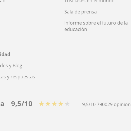
dad
Tusclases en el mundo
Sala de prensa
Informe sobre el futuro de la
educación
idad
des y Blog
as y respuestas
ca
9,5/10
★★★★★
9,5/10
790029
opinion