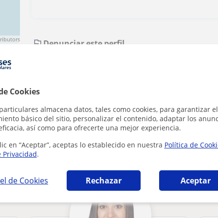
ributors
Denunciar este perfil
 de Cookies
particulares almacena datos, tales como cookies, para garantizar el
ento básico del sitio, personalizar el contenido, adaptar los anunc
eficacia, así como para ofrecerte una mejor experiencia.
en Granada que pueden interesarte
lic en “Aceptar”, aceptas lo establecido en nuestra
Política de Cook
e Privacidad
.
el de Cookies
Rechazar
Aceptar