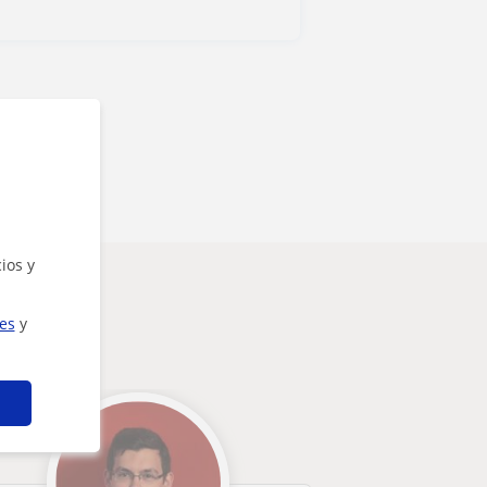
ios y
ies
y