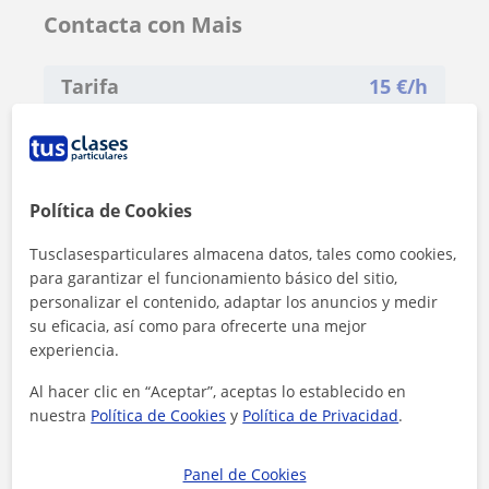
Contacta con Mais
Tarifa
15
€/h
Política de Cookies
Tusclasesparticulares almacena datos, tales como cookies,
para garantizar el funcionamiento básico del sitio,
personalizar el contenido, adaptar los anuncios y medir
su eficacia, así como para ofrecerte una mejor
experiencia.
Al hacer clic en “Aceptar”, aceptas lo establecido en
nuestra
Política de Cookies
y
Política de Privacidad
.
Al hacer clic, aceptas nuestro
aviso legal
y de
privacidad
Panel de Cookies