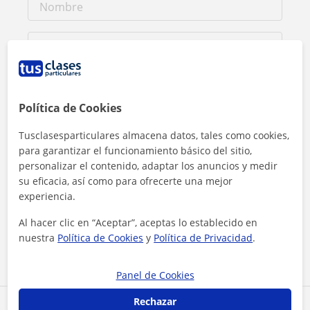
Política de Cookies
Tusclasesparticulares almacena datos, tales como cookies,
para garantizar el funcionamiento básico del sitio,
personalizar el contenido, adaptar los anuncios y medir
su eficacia, así como para ofrecerte una mejor
experiencia.
Al hacer clic, aceptas nuestro
aviso legal
y de
privacidad
Al hacer clic en “Aceptar”, aceptas lo establecido en
Contactar ahora
nuestra
Política de Cookies
y
Política de Privacidad
.
Panel de Cookies
Rechazar