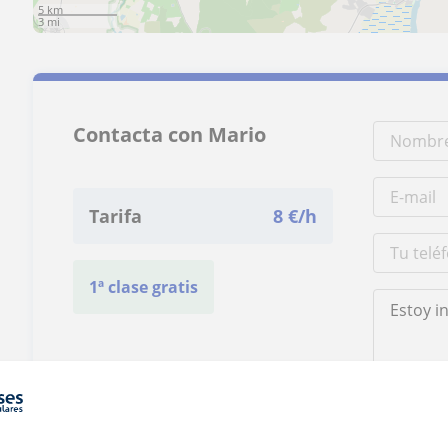
5 km
3 mi
Contacta con Mario
Tarifa
8
€/h
1ª clase gratis
Al hacer clic