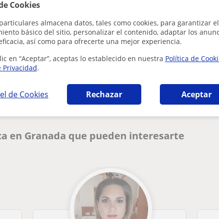
 de Cookies
particulares almacena datos, tales como cookies, para garantizar el
ento básico del sitio, personalizar el contenido, adaptar los anunc
eficacia, así como para ofrecerte una mejor experiencia.
lic en “Aceptar”, aceptas lo establecido en nuestra
Política de Cook
¿Hay algún error en este perfil?
Cuéntanos
e Privacidad
.
el de Cookies
Rechazar
Aceptar
ca en Granada que pueden interesarte