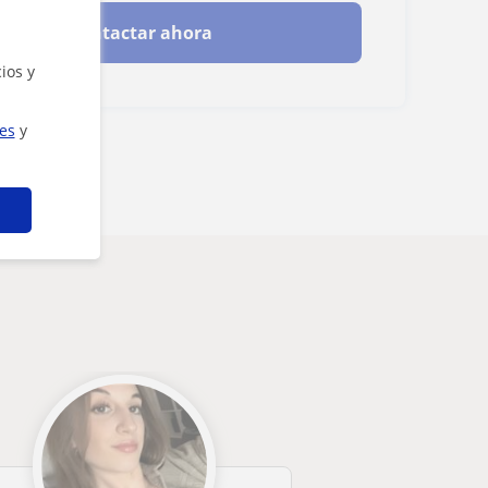
Contactar ahora
ios y
ies
y