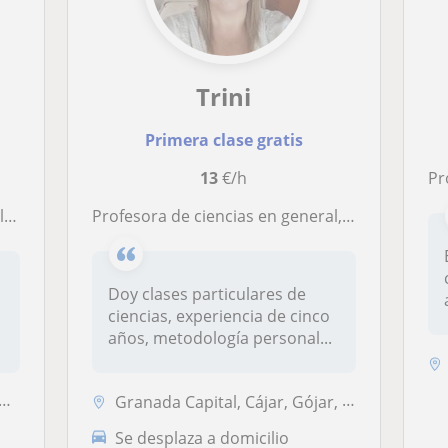
Trini
Primera clase gratis
13
€/h
Profes
s
Profesora de ciencias en general, todos los niveles
Doy clases particulares de
ciencias, experiencia de cinco
años, metodología personal...
Granada Capital, Cájar, Gójar, La Zubia, Ogíjares
Se desplaza a domicilio