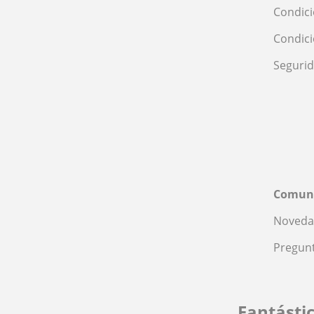
Condici
Condic
Seguri
Comun
Noveda
Pregunt
Fantásti