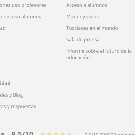
ones uso profesores
Acceso a alumnos
iones uso alumnos
Misión y visión
dad
Tusclases en el mundo
Sala de prensa
Informe sobre el futuro de la
educación
idad
des y Blog
as y respuestas
ca
9,5/10
★★★★★
9,5/10
790209
opinion