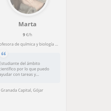
Marta
9
€/h
ora de química y biología de todas las edades hasta segundo de bachillerato. Primaria y la eso aplicable a diversas asignaturas
Estudiante del ámbito
científico por lo que puedo
ayudar con tareas y
explicaciones...
Granada Capital, Gójar