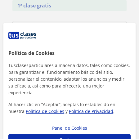
1ª clase gratis
Política de Cookies
Tusclasesparticulares almacena datos, tales como cookies,
para garantizar el funcionamiento básico del sitio,
personalizar el contenido, adaptar los anuncios y medir
su eficacia, así como para ofrecerte una mejor
experiencia.
Al hacer clic en “Aceptar”, aceptas lo establecido en
nuestra
Política de Cookies
y
Política de Privacidad
.
Al hacer clic, aceptas nuestro
aviso legal
y de
privacidad
Panel de Cookies
Contactar ahora