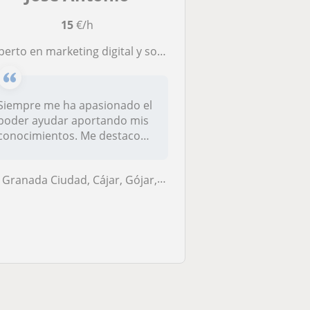
15
€/h
to en marketing digital y social media con 6 años de expertiencia. Imparto clases tanto online como presenciales
Siempre me ha apasionado el
poder ayudar aportando mis
conocimientos. Me destaco
por...
Granada Ciudad, Cájar, Gójar, La Zubia, Ogíjares, Granada (Ciudad)