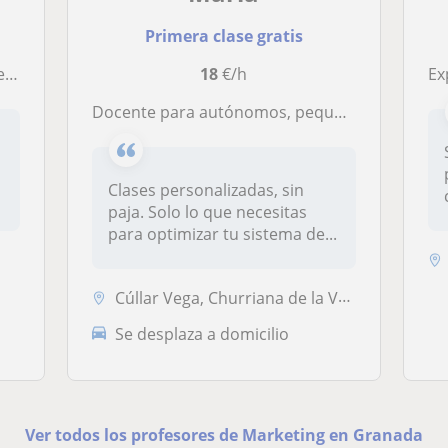
Primera clase gratis
s.
18
€/h
Exper
Docente para autónomos, pequeños empresarios y Ong´s. Te enseño a digitalizar y organizar tu negocio. Mantén tu negocio al día.
Clases personalizadas, sin
paja. Solo lo que necesitas
para optimizar tu sistema de...
Cúllar Vega, Churriana de la Vega, Las Gabias, Vegas del Genil
Se desplaza a domicilio
Ver todos los profesores de Marketing en Granada