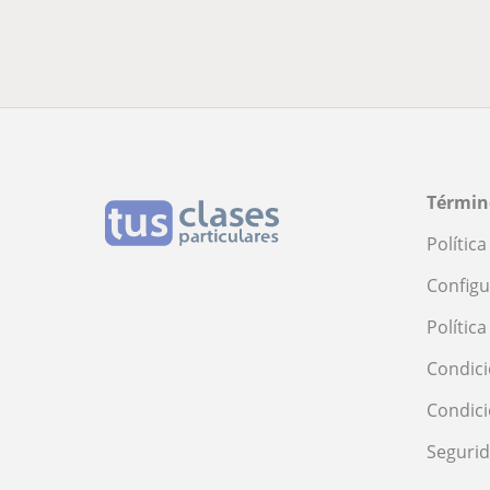
Términ
Polític
Configu
Polític
Condici
Condic
Seguri