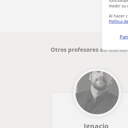
funcionami
medir su 
Al hacer c
Política d
Pan
Otros profesores de Marke
Ignacio