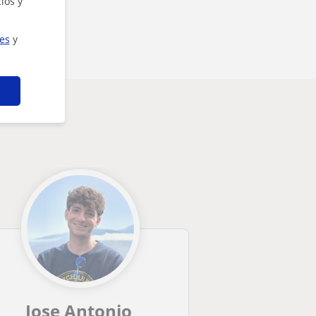
ios y
ies
y
Jose Antonio