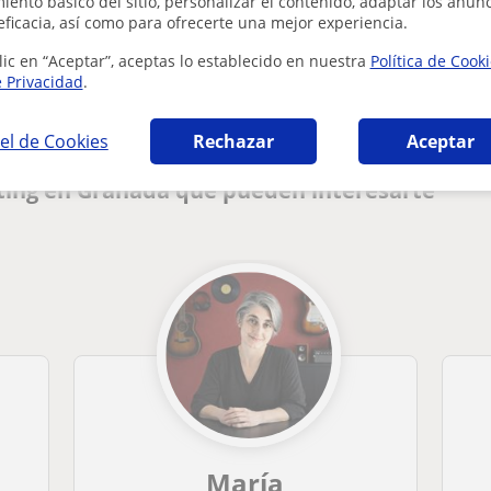
ento básico del sitio, personalizar el contenido, adaptar los anunc
eficacia, así como para ofrecerte una mejor experiencia.
¿Hay algún error en este perfil?
Cuéntanos
lic en “Aceptar”, aceptas lo establecido en nuestra
Política de Cook
e Privacidad
.
el de Cookies
Rechazar
Aceptar
ting en Granada que pueden interesarte
María