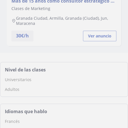
Mas de 15 años como consultor estratégico de
marca en numerosos sectores economicos.
Clases de Marketing
Granada Ciudad, Armilla, Granada (Ciudad), Jun,
Maracena
30
€/h
Ver anuncio
Nivel de las clases
Universitarios
Adultos
Idiomas que hablo
Francés