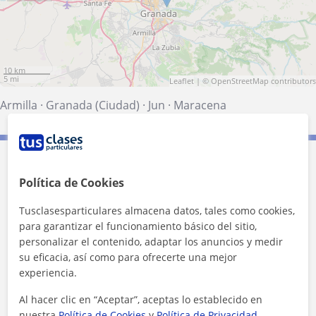
10 km
5 mi
Leaflet
| ©
OpenStreetMap
contributors
Armilla
·
Granada (Ciudad)
·
Jun
·
Maracena
Contacta con Luis
Política de Cookies
Tarifa
30
€/h
Tusclasesparticulares almacena datos, tales como cookies,
para garantizar el funcionamiento básico del sitio,
personalizar el contenido, adaptar los anuncios y medir
su eficacia, así como para ofrecerte una mejor
experiencia.
Al hacer clic en “Aceptar”, aceptas lo establecido en
nuestra
Política de Cookies
y
Política de Privacidad
.