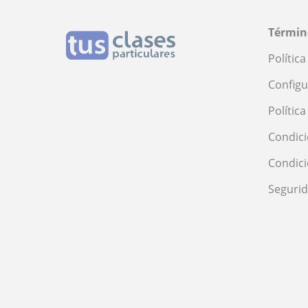
Términ
Polític
Configu
Polític
Condici
Condic
Seguri