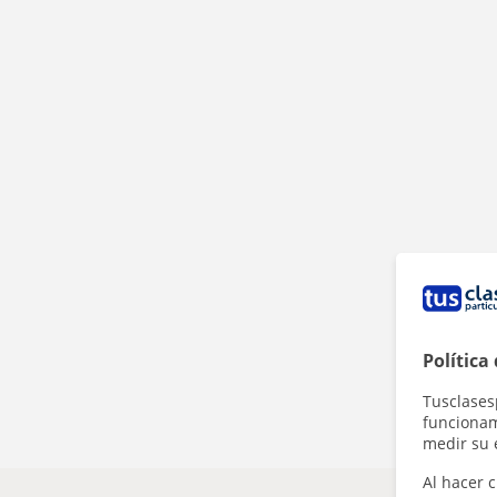
Política
Tusclases
funcionami
medir su 
Al hacer c