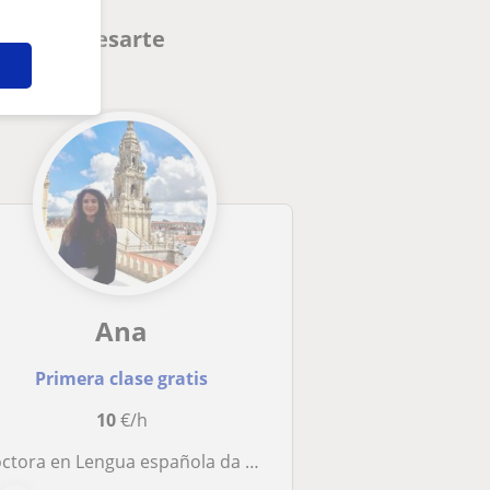
den interesarte
Ana
Primera clase gratis
10
€/h
ctora en Lengua española da clases de todos los niveles (primaria-oposiciones)