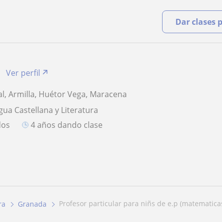
Dar clases 
Ver perfil
l, Armilla, Huétor Vega, Maracena
gua Castellana y Literatura
dos
4 años dando clase
profesor particular para niñs de e.p (matematicas
ra
Granada