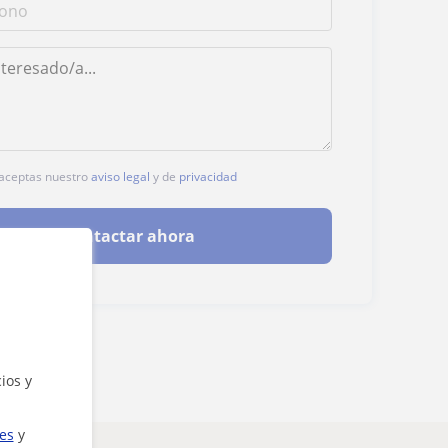
, aceptas nuestro
aviso legal
y de
privacidad
Contactar ahora
ios y
ies
y