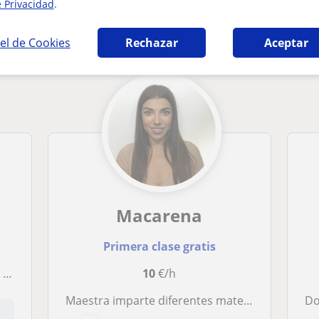
e Privacidad
.
 Castellana y Literatura en Granada que pue
el de Cookies
Rechazar
Aceptar
Macarena
Primera clase gratis
da
10
€/h
Maestra imparte diferentes materias a niños de 4 a 13 años
Do