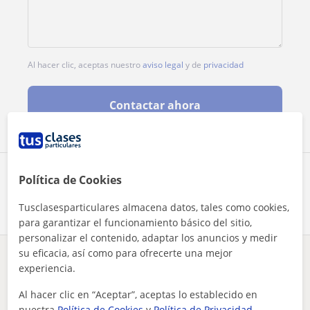
Al hacer clic, aceptas nuestro
aviso legal
y de
privacidad
Contactar ahora
Comparte a este profesor
Política de Cookies
Tusclasesparticulares almacena datos, tales como cookies,
para garantizar el funcionamiento básico del sitio,
personalizar el contenido, adaptar los anuncios y medir
su eficacia, así como para ofrecerte una mejor
¿Hay algún error en este perfil?
Cuéntanos
experiencia.
Al hacer clic en “Aceptar”, aceptas lo establecido en
Tus clases particulares
On-line
Turismo y Hostelería
nuestra
Política de Cookies
y
Política de Privacidad
.