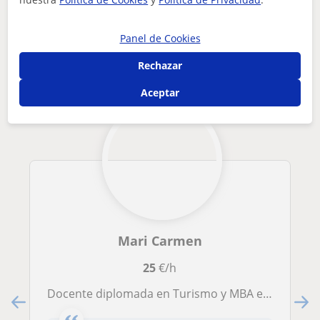
profesora de hosteleria y turismo, todas las asignaturas
Otros profesores online de Turismo y
Panel de Cookies
Hostelería que pueden interesarte
Rechazar
Aceptar
Mari Carmen
25
€/h
Docente diplomada en Turismo y MBA en Hospitality & Tourism Management, con más de 28 años de experiencia en el sector.