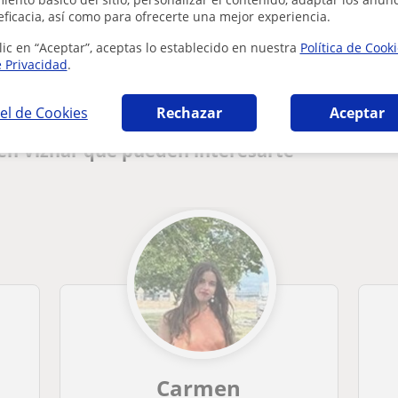
eficacia, así como para ofrecerte una mejor experiencia.
¿Hay algún error en este perfil?
Cuéntanos
lic en “Aceptar”, aceptas lo establecido en nuestra
Política de Cook
e Privacidad
.
el de Cookies
Rechazar
Aceptar
 en Víznar que pueden interesarte
Carmen