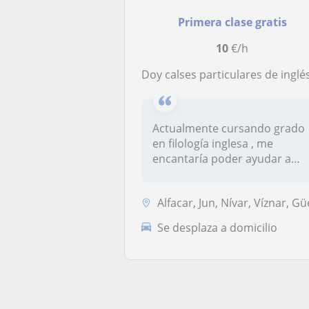
Primera clase gratis
10
€/h
Doy calses particulares de inglés a alumnos de primaria , E.S.O. y bachil
Actualmente cursando grado
en filología inglesa , me
encantaría poder ayudar a
gente...
Alfacar, Jun, Nívar, Víznar, Güevéj
Se desplaza a domicilio