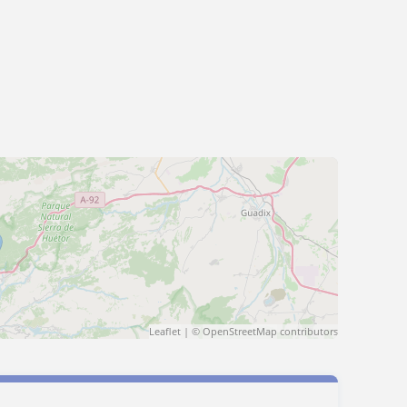
Leaflet
| ©
OpenStreetMap
contributors