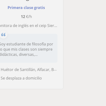
Primera clase gratis
12
€/h
nitora de inglés en el ceip Sierra de Huétor, con experiencia de un año viviendo en el extranjero
Soy estudiante de filosofía por
lo que mis clases son siempre
didácticas, diversas,...
Huétor de Santillán, Alfacar, Beas de Granada, Víznar
Se desplaza a domicilio