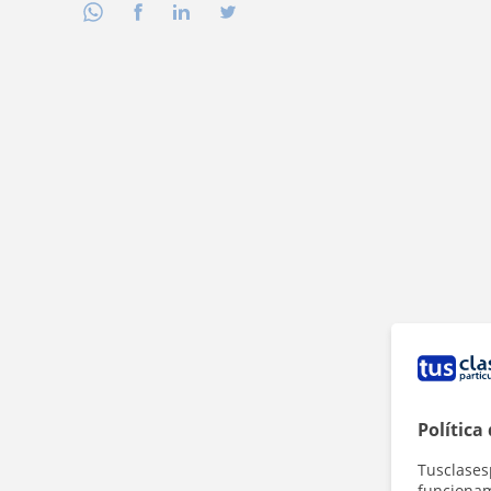
Política
Tusclases
funcionami