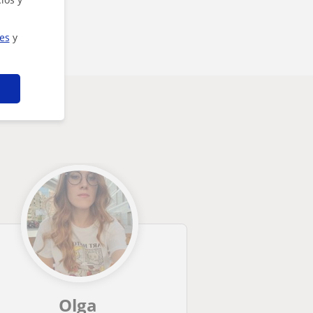
ies
y
Olga