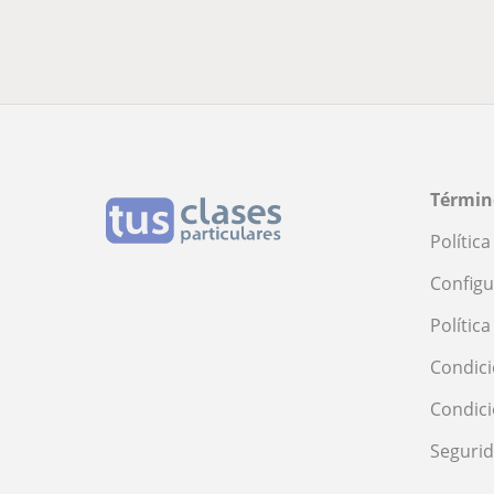
Términ
Polític
Configu
Polític
Condici
Condic
Seguri