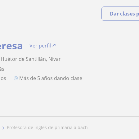
Dar clases 
eresa
Ver perfil
, Huétor de Santillán, Nívar
és
dos
más de 5 años dando clase
profesora de inglés de primaria a bach