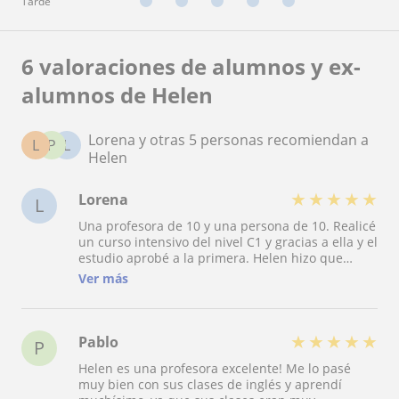
Tarde
6 valoraciones de alumnos y ex-
alumnos de Helen
Lorena y otras 5 personas recomiendan a
L
P
L
Helen
★
★
★
★
★
Lorena
L
Una profesora de 10 y una persona de 10. Realicé
un curso intensivo del nivel C1 y gracias a ella y el
estudio aprobé a la primera. Helen hizo que
todas esas semanas de preparación para el
Ver más
examen fuesen super amenas mezclando las
distintas partes del contenido del examen. Esto
es super importante, ya que, no nos enfocábamos
en una clase solo en una parte, pudiendo así
★
★
★
★
★
Pablo
P
practicar cada día un poco de todo, lo cual ayudó
Helen es una profesora excelente! Me lo pasé
bastante a tener bien preparado el temario.
muy bien con sus clases de inglés y aprendí
Recomiendo encarecidamente el trabajo de