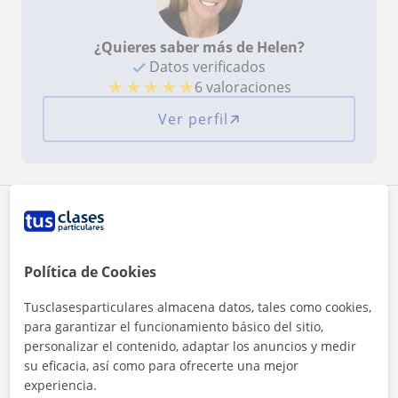
¿Quieres saber más de Helen?
Datos verificados
★
★
★
★
★
6 valoraciones
Ver perfil
Zona de Helen
Localidades a las que se desplaza para dar clase
Política de Cookies
Ogíjares
Tusclasesparticulares almacena datos, tales como cookies,
para garantizar el funcionamiento básico del sitio,
personalizar el contenido, adaptar los anuncios y medir
+
−
su eficacia, así como para ofrecerte una mejor
experiencia.