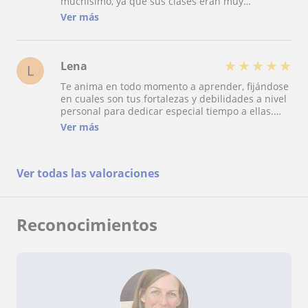
muchísimo, ya que sus clases eran muy
Helen, es una gran profesora y persona, como
didácticas y amenas. Alternaba contenido teórico
bien he mencionado. Muy contenta de haberla
Ver más
con ejercicios prácticos e incluso juegos para
conocido y de que me haya tocado como
repasar la materia ya aprendido. Muy
profesora.
recomendable! :)
★
★
★
★
★
Lena
L
Te anima en todo momento a aprender, fijándose
en cuales son tus fortalezas y debilidades a nivel
personal para dedicar especial tiempo a ellas.
Acabé pasando con éxito los exámenes de inglés
Ver más
que deseaba y muy contenta!
Ver todas las valoraciones
Reconocimientos