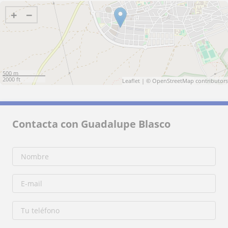
+
−
500 m
2000 ft
Leaflet
| ©
OpenStreetMap
contributors
Contacta con Guadalupe Blasco