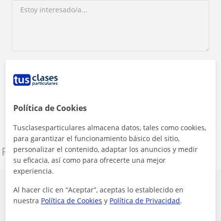
Al hacer clic, aceptas nuestro
aviso legal
y de
privacidad
Contactar ahora
Política de Cookies
Tusclasesparticulares almacena datos, tales como cookies,
para garantizar el funcionamiento básico del sitio,
personalizar el contenido, adaptar los anuncios y medir
Denunciar este perfil
su eficacia, así como para ofrecerte una mejor
experiencia.
Otros profesores de Inglés en
Al hacer clic en “Aceptar”, aceptas lo establecido en
Ciempozuelos que pueden interesarte
nuestra
Política de Cookies
y
Política de Privacidad
.