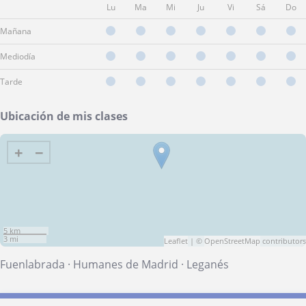
Lu
Ma
Mi
Ju
Vi
Sá
Do
Mañana
Mediodía
Tarde
Ubicación de mis clases
+
−
5 km
3 mi
Leaflet
| ©
OpenStreetMap
contributors
Fuenlabrada
·
Humanes de Madrid
·
Leganés