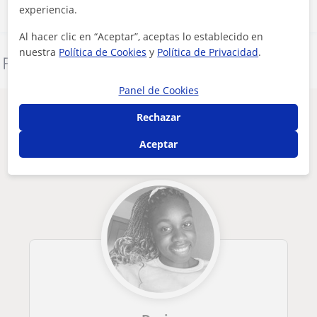
experiencia.
Al hacer clic en “Aceptar”, aceptas lo establecido en
nuestra
Política de Cookies
y
Política de Privacidad
.
Denunciar este perfil
Panel de Cookies
Otros profesores de Inglés en
Rechazar
Fuenlabrada que pueden interesarte
Aceptar