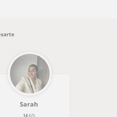
esarte
Sarah
14
€/h