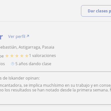
Dar clases 
r
Ver perfil
ebastián, Astigarraga, Pasaia
★
★
★
★
★
1 valoraciones
be
dos
5 años dando clase
 de Iskander opinan:
cantadora, se implica muchísimo en su trabajo y en consegu
o los resultados se han notado desde la primera semana. Mi