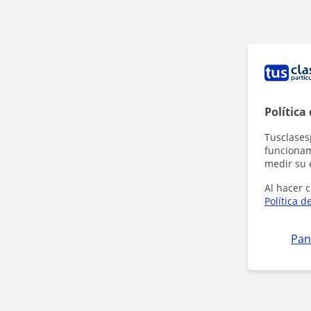
Política
Tusclases
funcionami
medir su 
Al hacer c
Política d
Pan