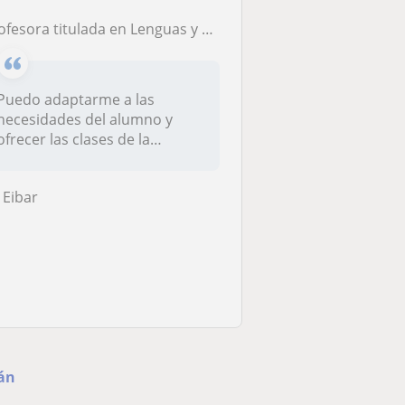
sora titulada en Lenguas y Mediación Internacional, ofrece clases de italiano, árabe, inglés y español en Bilbao.
Puedo adaptarme a las
necesidades del alumno y
ofrecer las clases de la
manera que p...
Eibar
ián