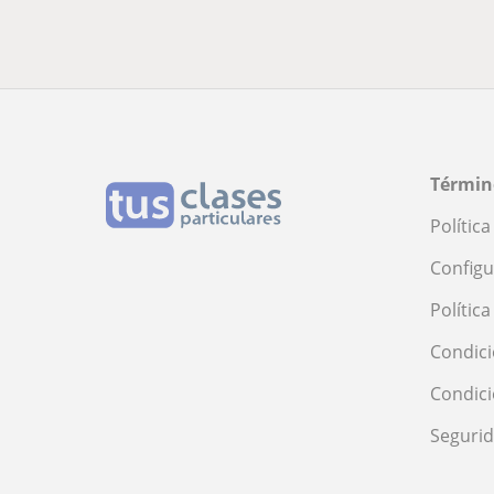
Términ
Polític
Configu
Polític
Condici
Condic
Seguri