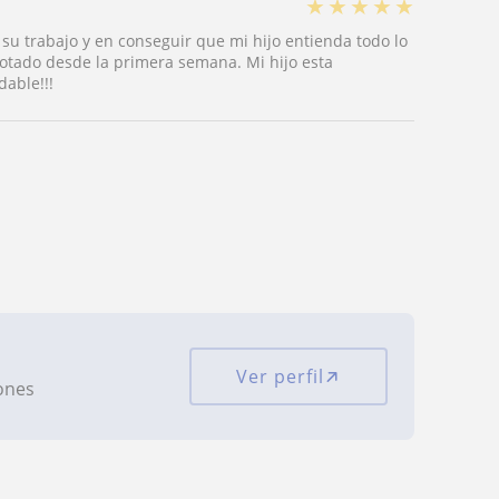
★
★
★
★
★
u trabajo y en conseguir que mi hijo entienda todo lo
notado desde la primera semana. Mi hijo esta
able!!!
Ver perfil
iones