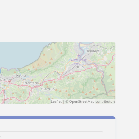
Leaflet
| ©
OpenStreetMap
contributors