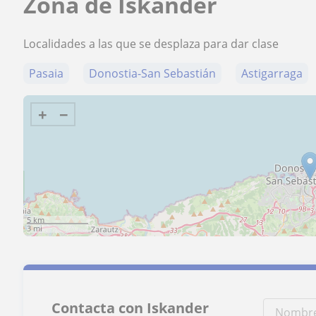
Zona de Iskander
Localidades a las que se desplaza para dar clase
Pasaia
Donostia-San Sebastián
Astigarraga
+
−
5 km
3 mi
Contacta con Iskander