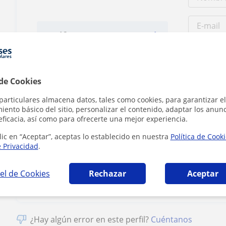
Tarifa
12
€/h
1ª clase gratis
 de Cookies
particulares almacena datos, tales como cookies, para garantizar el
ento básico del sitio, personalizar el contenido, adaptar los anunc
eficacia, así como para ofrecerte una mejor experiencia.
lic en “Aceptar”, aceptas lo establecido en nuestra
Política de Cook
Al hacer clic
e Privacidad
.
el de Cookies
Rechazar
Aceptar
¿Hay algún error en este perfil?
Cuéntanos