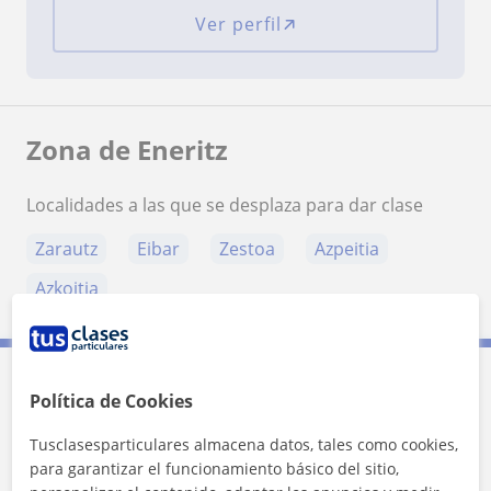
Ver perfil
Zona de Eneritz
Localidades a las que se desplaza para dar clase
Zarautz
Eibar
Zestoa
Azpeitia
Azkoitia
Política de Cookies
Contacta con Eneritz
Tusclasesparticulares almacena datos, tales como cookies,
Tarifa
15
€/h
para garantizar el funcionamiento básico del sitio,