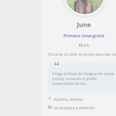
June
Primera clase gratis
15
€/h
Chica de 22 años se presta para dar clases de Inglés y Euskera a alumnos de primaria y la E.S.O. Tengo el título FCE y el C1 en euske
Tengo el título de Integración social
y estoy cursando el grado
universitario de tra...
Azpeitia, Azkoitia
Se desplaza a domicilio