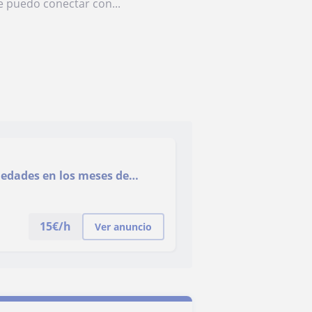
e puedo conectar con...
s edades en los meses de
15
€/h
Ver anuncio