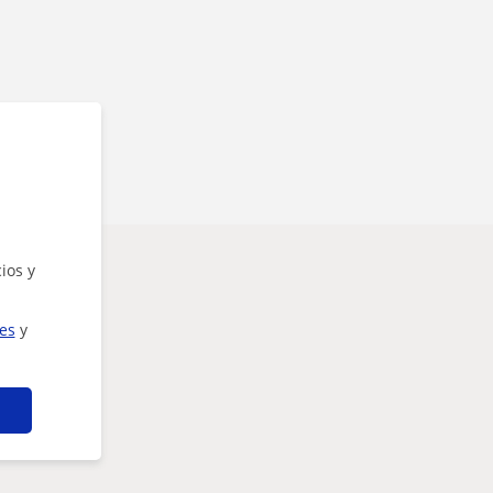
ios y
ies
y