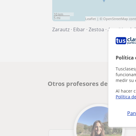
10 km
5 mi
Leaflet
| ©
OpenStreetMap
cont
Zarautz
·
Eibar
·
Zestoa
·
Azpeitia
·
Azk
Política
Tusclases
funcionami
medir su 
Otros profesores de Inglés e
Al hacer c
Política d
Pan