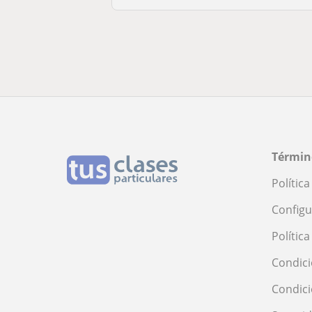
Términ
Polític
Configu
Polític
Condici
Condic