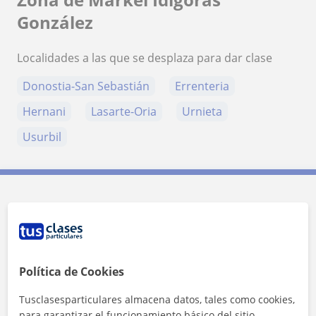
González
Localidades a las que se desplaza para dar clase
Donostia-San Sebastián
Errenteria
Hernani
Lasarte-Oria
Urnieta
Usurbil
Contacta con Markel Idigoras
González
Tarifa
15
€/h
Política de Cookies
Tusclasesparticulares almacena datos, tales como cookies,
1ª clase gratis
para garantizar el funcionamiento básico del sitio,