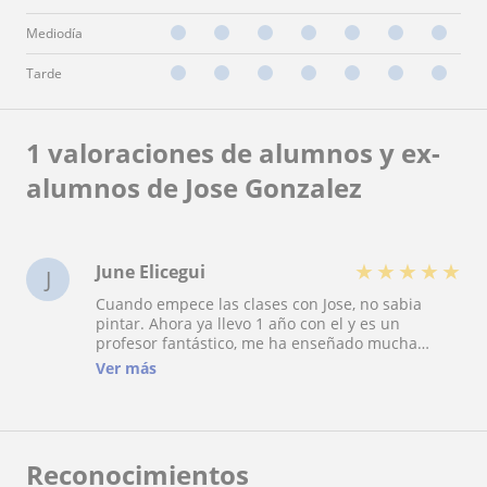
Mediodía
Tarde
1 valoraciones de alumnos y ex-
alumnos de Jose Gonzalez
★
★
★
★
★
June Elicegui
J
Cuando empece las clases con Jose, no sabia
pintar. Ahora ya llevo 1 año con el y es un
profesor fantástico, me ha enseñado mucha
técnica y por fin puedo decir que se pintar y
Ver más
disfruto mucho haciéndolo. Recomiendo a Jose
porque ha hecho de mi una transformación
artística notable.
Reconocimientos