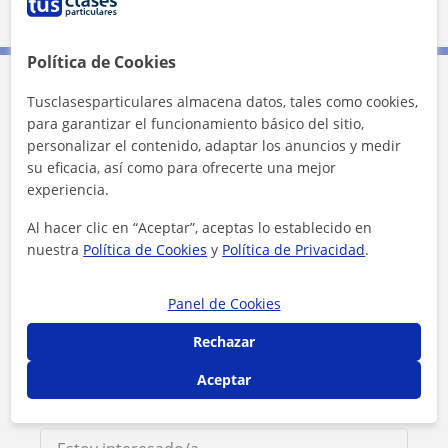
Madrid (Ciudad)
Política de Cookies
Tusclasesparticulares almacena datos, tales como cookies,
Contacta con Jose Gonzalez
para garantizar el funcionamiento básico del sitio,
personalizar el contenido, adaptar los anuncios y medir
Tarifa
12
€/h
su eficacia, así como para ofrecerte una mejor
experiencia.
1ª clase gratis
Al hacer clic en “Aceptar”, aceptas lo establecido en
nuestra
Política de Cookies
y
Política de Privacidad
.
Panel de Cookies
Rechazar
Aceptar