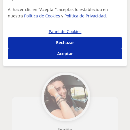
¿Hay algún error en este perfil?
Cuéntanos
Al hacer clic en “Aceptar”, aceptas lo establecido en
nuestra
Política de Cookies
y
Política de Privacidad
.
Tus clases particulares
A domicilio
Problemas de aprendizaje
profesora de refuerzo de primaria y de la e.s.o. euskara y c...
Gipuzkoa
Panel de Cookies
Otros profesores de Problemas de
Rechazar
aprendizaje en Pasaia que pueden
interesarte
Aceptar
Iraitz